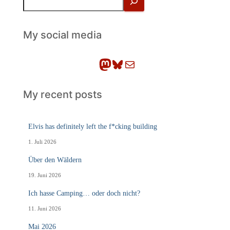
u
c
h
My social media
e
n
Mastodon
Bluesky
E-Mail
My recent posts
Elvis has definitely left the f*cking building
1. Juli 2026
Über den Wäldern
19. Juni 2026
Ich hasse Camping… oder doch nicht?
11. Juni 2026
Mai 2026