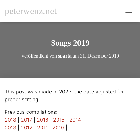
peterwenz.net
N
A
V
I
G
Songs 2019
A
T
Veröffentlicht von
sparta
am
31. Dezember 2019
I
O
N
U
M
S
This post was made in 2023, the date adjusted for
C
proper sorting.
H
A
L
Previous compilations:
T
2018
|
2017
|
2016
|
2015
|
2014
|
E
2013
|
2012
|
2011
|
2010
|
N