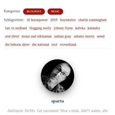
Kategorien:
BLOGPOST
MUSIC
Schlagwörter:
16 horsepower
2019
boysetsfire
charlie cunningham
fair to midland
flogging molly
johnny flynn
kafvka
kalandra
mal élevé
mono und nikitaman
nathan gray
saltatio mortis
seeed
the baboon show
the national
tool
wovenhand
sparta
Antifascist. He/His. Get vaccinated. Wear a mask. Jede*r anders, alle