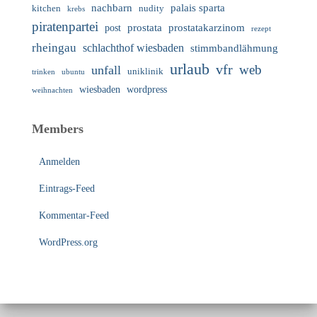
nachbarn
palais sparta
nudity
kitchen
krebs
piratenpartei
prostata
prostatakarzinom
post
rezept
rheingau
schlachthof wiesbaden
stimmbandlähmung
urlaub
vfr
web
unfall
uniklinik
trinken
ubuntu
wiesbaden
wordpress
weihnachten
Members
Anmelden
Eintrags-Feed
Kommentar-Feed
WordPress.org