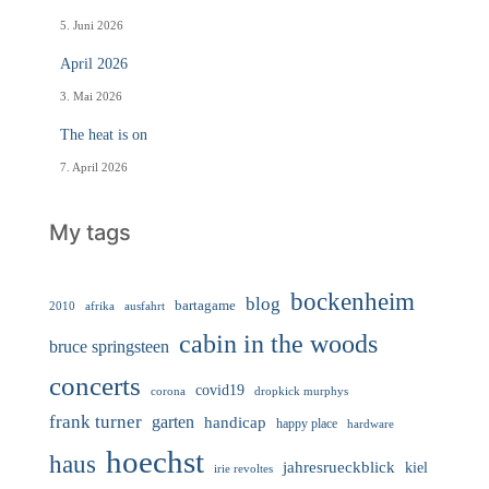
5. Juni 2026
April 2026
3. Mai 2026
The heat is on
7. April 2026
My tags
bockenheim
blog
bartagame
2010
ausfahrt
afrika
cabin in the woods
bruce springsteen
concerts
covid19
corona
dropkick murphys
frank turner
garten
handicap
happy place
hardware
hoechst
haus
jahresrueckblick
kiel
irie revoltes