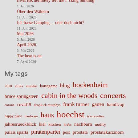
Elvis has definitely left the f*cking building
1. Juli 2026
Über den Wäldern
19. Juni 2026
Ich hasse Camping… oder doch nicht?
11. Juni 2026
Mai 2026
5. Juni 2026
April 2026
3. Mai 2026
The heat is on
7. April 2026
My tags
bockenheim
blog
bartagame
2010
ausfahrt
afrika
cabin in the woods
concerts
bruce springsteen
frank turner
garten
handicap
covid19
corona
dropkick murphys
hoechst
haus
happy place
irie revoltes
hardware
nachbarn
jahresrueckblick
kiel
nudity
kitchen
krebs
piratenpartei
palais sparta
prostata
prostatakarzinom
post