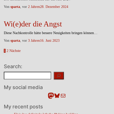
Von
sparta
, vor
2 Jahren
28. Dezember 2024
Wi(e)der die Angst
Diese Nachkontrolle hätte bessere Neuigkeiten bringen können…
Von
sparta
, vor
3 Jahren
16. Juni 2023
Seitennummerierung
1
2
Nächste
der
Search:
Beiträge
Suchen
My social media
Mastodon
Bluesky
E-Mail
My recent posts