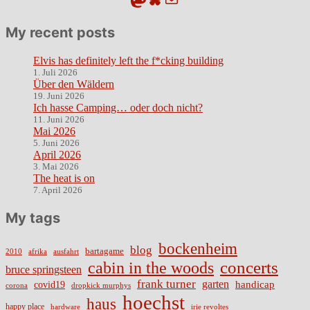
My recent posts
Elvis has definitely left the f*cking building
1. Juli 2026
Über den Wäldern
19. Juni 2026
Ich hasse Camping… oder doch nicht?
11. Juni 2026
Mai 2026
5. Juni 2026
April 2026
3. Mai 2026
The heat is on
7. April 2026
My tags
bockenheim
blog
bartagame
2010
ausfahrt
afrika
cabin in the woods
concerts
bruce springsteen
frank turner
garten
handicap
covid19
corona
dropkick murphys
hoechst
haus
happy place
irie revoltes
hardware