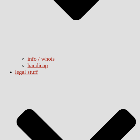
info / whois
handicap
legal stuff