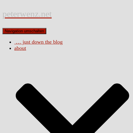
peterwenz.net
Navigation umschalten
… just down the blog
about