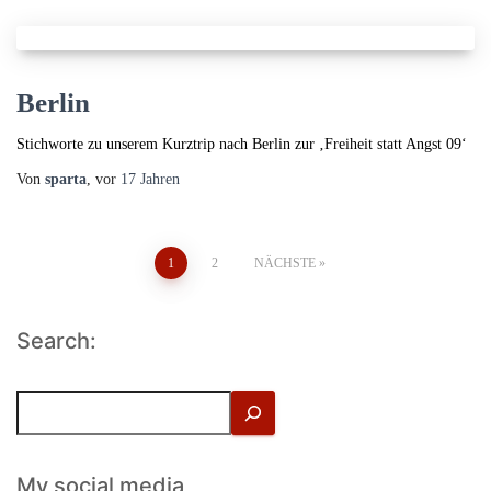
Berlin
Stichworte zu unserem Kurztrip nach Berlin zur ‚Freiheit statt Angst 09‘
Von
sparta
, vor
17 Jahren
Seitennummerierung
1
2
NÄCHSTE
der
Search:
Beiträge
S
u
c
h
My social media