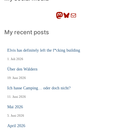
e
n
Mastodon
Bluesky
E-Mail
My recent posts
Elvis has definitely left the f*cking building
1. Juli 2026
Über den Wäldern
19. Juni 2026
Ich hasse Camping… oder doch nicht?
11. Juni 2026
Mai 2026
5. Juni 2026
April 2026