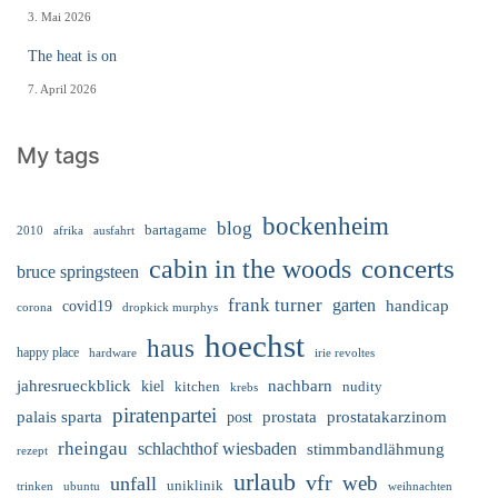
3. Mai 2026
The heat is on
7. April 2026
My tags
bockenheim
blog
bartagame
2010
ausfahrt
afrika
cabin in the woods
concerts
bruce springsteen
frank turner
garten
handicap
covid19
corona
dropkick murphys
hoechst
haus
happy place
irie revoltes
hardware
nachbarn
jahresrueckblick
kiel
nudity
kitchen
krebs
piratenpartei
palais sparta
prostata
prostatakarzinom
post
rheingau
schlachthof wiesbaden
stimmbandlähmung
rezept
urlaub
vfr
web
unfall
uniklinik
trinken
ubuntu
weihnachten