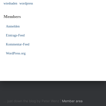
wiesbaden
wordpress
Members
Anmelden
Eintrags-Feed
Kommentar-Feed
WordPress.org
... just down the blog by Peter Wenz |
Member area