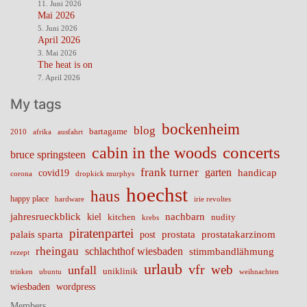
11. Juni 2026
Mai 2026
5. Juni 2026
April 2026
3. Mai 2026
The heat is on
7. April 2026
My tags
bockenheim
blog
bartagame
2010
ausfahrt
afrika
cabin in the woods
concerts
bruce springsteen
frank turner
garten
handicap
covid19
corona
dropkick murphys
hoechst
haus
happy place
irie revoltes
hardware
nachbarn
jahresrueckblick
kiel
nudity
kitchen
krebs
piratenpartei
palais sparta
prostata
prostatakarzinom
post
rheingau
schlachthof wiesbaden
stimmbandlähmung
rezept
urlaub
vfr
web
unfall
uniklinik
trinken
ubuntu
weihnachten
wiesbaden
wordpress
Members