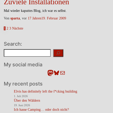
Zuviele Installationen
Mal wieder kaputtes Blog, ich war es selbst.
Von
sparta
, vor
17 Jahren
19. Februar 2009
Seitennummerierung
1
2
3
Nächste
der
Search:
Beiträge
Suchen
My social media
Mastodon
Bluesky
E-Mail
My recent posts
Elvis has definitely left the f*cking building
1. Juli 2026
Über den Wäldern
19. Juni 2026
Ich hasse Camping… oder doch nicht?