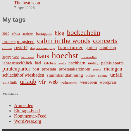
The heat is on
7. April 2026
My tags
bockenheim
blog
bartagame
2010
ausfahrt
afrika
cabin in the woods
concerts
bruce springsteen
frank turner
garten
handicap
covid19
corona
dropkick murphys
hoechst
haus
happy place
irie revoltes
hardware
nachbarn
jahresrueckblick
palais sparta
kiel
nudity
kitchen
krebs
piratenpartei
rheingau
prostata
prostatakarzinom
post
rezept
unfall
schlachthof wiesbaden
stimmbandlähmung
trinken
ubuntu
urlaub
vfr
web
wiesbaden
wordpress
uniklinik
weihnachten
Members
Anmelden
Eintrags-Feed
Kommentar-Feed
WordPress.org