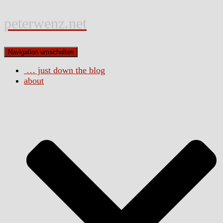
peterwenz.net
Navigation umschalten
… just down the blog
about