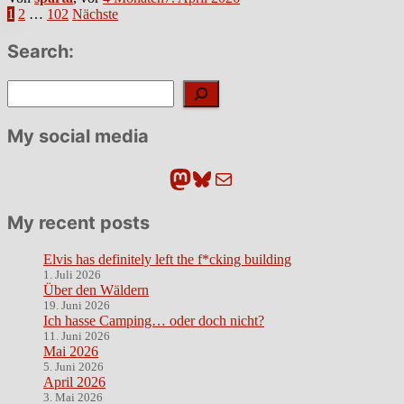
Seitennummerierung
1
2
…
102
Nächste
der
Search:
Beiträge
Suchen
My social media
Mastodon
Bluesky
E-Mail
My recent posts
Elvis has definitely left the f*cking building
1. Juli 2026
Über den Wäldern
19. Juni 2026
Ich hasse Camping… oder doch nicht?
11. Juni 2026
Mai 2026
5. Juni 2026
April 2026
3. Mai 2026