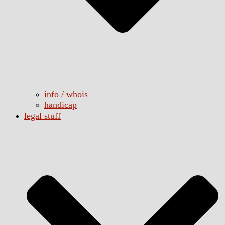
info / whois
handicap
legal stuff