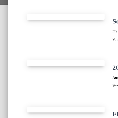
S
my 
Vo
2
Aus
Vo
F