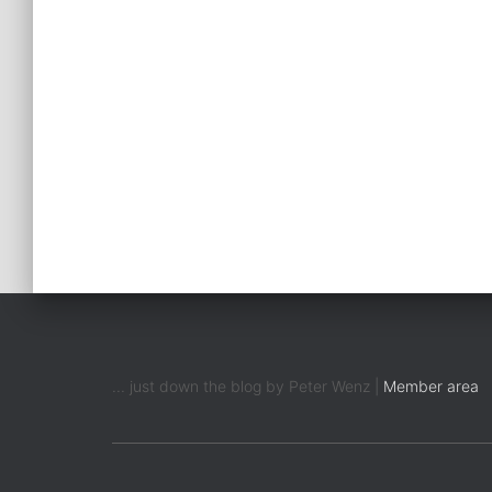
... just down the blog by Peter Wenz |
Member area