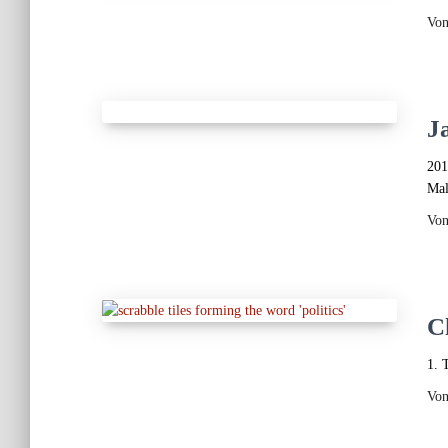
Vo
J
201
Mal
Vo
C
1. 
Vo