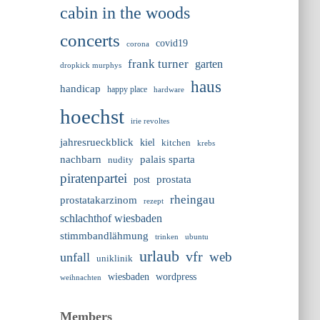
cabin in the woods
concerts
covid19
corona
frank turner
garten
dropkick murphys
haus
handicap
happy place
hardware
hoechst
irie revoltes
jahresrueckblick
kiel
kitchen
krebs
nachbarn
palais sparta
nudity
piratenpartei
prostata
post
rheingau
prostatakarzinom
rezept
schlachthof wiesbaden
stimmbandlähmung
trinken
ubuntu
urlaub
vfr
web
unfall
uniklinik
wiesbaden
wordpress
weihnachten
Members