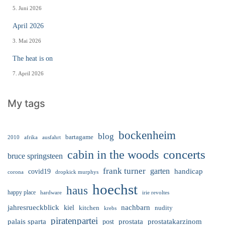
5. Juni 2026
April 2026
3. Mai 2026
The heat is on
7. April 2026
My tags
bockenheim
blog
bartagame
2010
ausfahrt
afrika
cabin in the woods
concerts
bruce springsteen
frank turner
garten
handicap
covid19
corona
dropkick murphys
hoechst
haus
happy place
irie revoltes
hardware
nachbarn
jahresrueckblick
kiel
nudity
kitchen
krebs
piratenpartei
palais sparta
prostata
prostatakarzinom
post