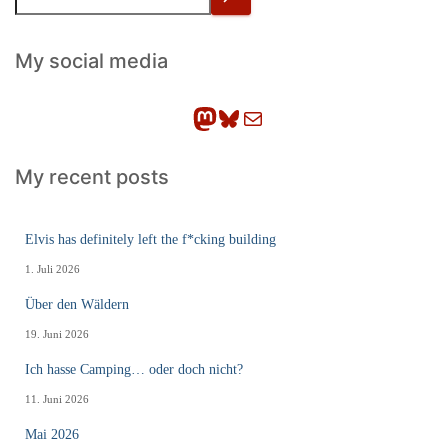
u
c
h
My social media
e
n
Mastodon
Bluesky
E-Mail
My recent posts
Elvis has definitely left the f*cking building
1. Juli 2026
Über den Wäldern
19. Juni 2026
Ich hasse Camping… oder doch nicht?
11. Juni 2026
Mai 2026