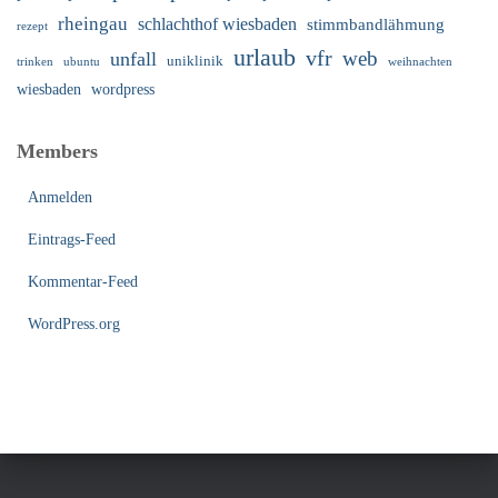
rheingau
schlachthof wiesbaden
stimmbandlähmung
rezept
urlaub
vfr
web
unfall
uniklinik
trinken
ubuntu
weihnachten
wiesbaden
wordpress
Members
Anmelden
Eintrags-Feed
Kommentar-Feed
WordPress.org