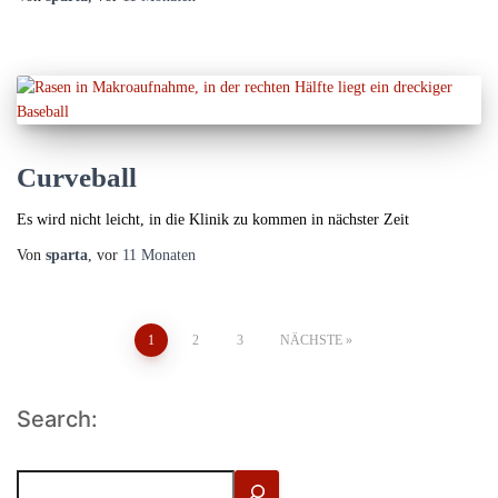
Curveball
Es wird nicht leicht, in die Klinik zu kommen in nächster Zeit
Von
sparta
, vor
11 Monaten
Seitennummerierung
1
2
3
NÄCHSTE
der
Search:
Beiträge
S