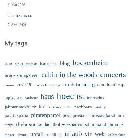
3. Mai 2026
The heat is on
7. April 2026
My tags
bockenheim
blog
bartagame
2010
ausfahrt
afrika
cabin in the woods
concerts
bruce springsteen
frank turner
garten
handicap
covid19
corona
dropkick murphys
hoechst
haus
happy place
irie revoltes
hardware
nachbarn
jahresrueckblick
kiel
nudity
kitchen
krebs
piratenpartei
palais sparta
prostata
prostatakarzinom
post
rheingau
schlachthof wiesbaden
stimmbandlähmung
rezept
urlaub
vfr
web
unfall
uniklinik
trinken
ubuntu
weihnachten