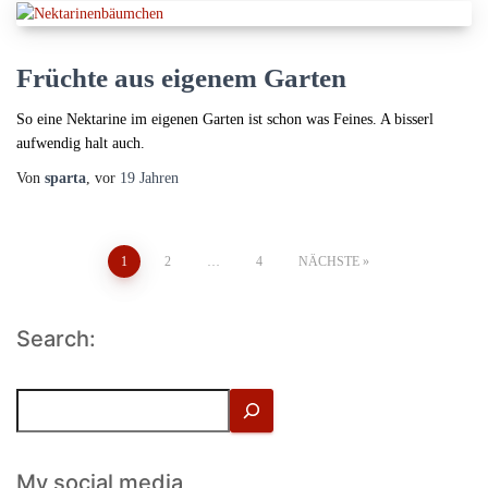
Früchte aus eigenem Garten
So eine Nektarine im eigenen Garten ist schon was Feines. A bisserl
aufwendig halt auch.
Von
sparta
, vor
19 Jahren
Seitennummerierung
1
2
…
4
NÄCHSTE
der
Search:
Beiträge
S
u
c
h
My social media