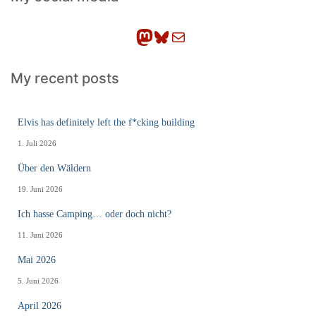
e
n
Mastodon
Bluesky
E-Mail
My recent posts
Elvis has definitely left the f*cking building
1. Juli 2026
Über den Wäldern
19. Juni 2026
Ich hasse Camping… oder doch nicht?
11. Juni 2026
Mai 2026
5. Juni 2026
April 2026