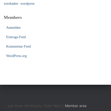
wiesbaden
wordpress
Members
Anmelden
Eintrags-Feed
Kommentar-Feed
WordPress.org
... just down the blog by Peter Wenz |
Member area