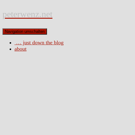
peterwenz.net
Navigation umschalten
… just down the blog
about