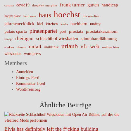
frank turner
garten
handicap
covid19
corona
dropkick murphys
hoechst
haus
happy place
irie revoltes
hardware
nachbarn
jahresrueckblick
kiel
nudity
kitchen
krebs
piratenpartei
palais sparta
prostata
prostatakarzinom
post
rheingau
schlachthof wiesbaden
stimmbandlähmung
rezept
urlaub
vfr
web
unfall
uniklinik
trinken
ubuntu
weihnachten
wiesbaden
wordpress
Members
Anmelden
Eintrags-Feed
Kommentar-Feed
WordPress.org
Ähnliche Beiträge
Elvis has definitely left the f*cking building