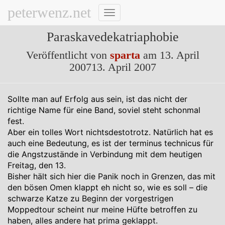
peterwenz.net
Navigation
umschalten
Paraskavedekatriaphobie
Veröffentlicht von
sparta
am
13. April
2007
13. April 2007
Sollte man auf Erfolg aus sein, ist das nicht der
richtige Name für eine Band, soviel steht schonmal
fest.
Aber ein tolles Wort nichtsdestotrotz. Natürlich hat es
auch eine Bedeutung, es ist der terminus technicus für
die Angstzustände in Verbindung mit dem heutigen
Freitag, den 13.
Bisher hält sich hier die Panik noch in Grenzen, das mit
den bösen Omen klappt eh nicht so, wie es soll – die
schwarze Katze zu Beginn der vorgestrigen
Moppedtour scheint nur meine Hüfte betroffen zu
haben, alles andere hat prima geklappt.