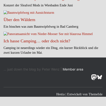
Konzert der Sleaford Mods in Wiesbaden Ende Juni
Über den Wäldern
Ein bisschen was zum Baumwipfelweg in Bad Camberg
Ich hasse Camping… oder doch nicht?
Camping ist neuerdings wieder ein Ding, ein kurzer Rückblick und die
zwei kurzen Urlaube im Mai.
... just down the blog by Peter Wenz |
Member area
Masto
Blu
Hestia | Entwickelt von
ThemeIsle