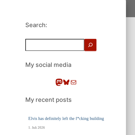
Search:
S
u
c
h
My social media
e
n
Mastodon
Bluesky
E-Mail
My recent posts
Elvis has definitely left the f*cking building
1. Juli 2026