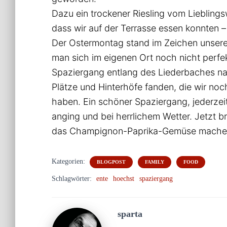
Dazu ein trockener Riesling vom Lieblin
dass wir auf der Terrasse essen konnten –
Der Ostermontag stand im Zeichen unserer
man sich im eigenen Ort noch nicht perfek
Spaziergang entlang des Liederbaches na
Plätze und Hinterhöfe fanden, die wir no
haben. Ein schöner Spaziergang, jederze
anging und bei herrlichem Wetter. Jetzt 
das Champignon-Paprika-Gemüse machen
Kategorien:
BLOGPOST
FAMILY
FOOD
Schlagwörter:
ente
hoechst
spaziergang
sparta