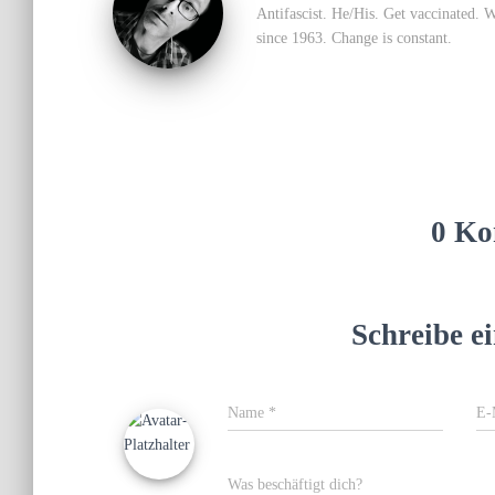
Antifascist. He/His. Get vaccinated. 
since 1963. Change is constant.
0 Ko
Schreibe 
Name
*
E-
Was beschäftigt dich?