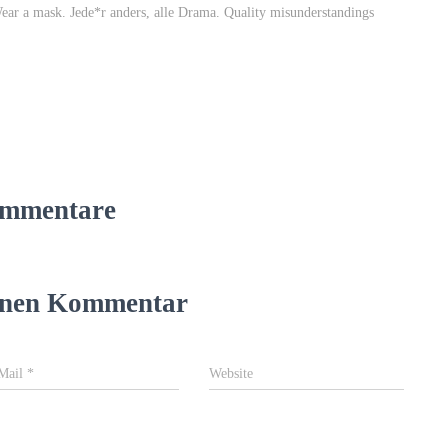
Wear a mask. Jede*r anders, alle Drama. Quality misunderstandings
mmentare
einen Kommentar
Mail
*
Website