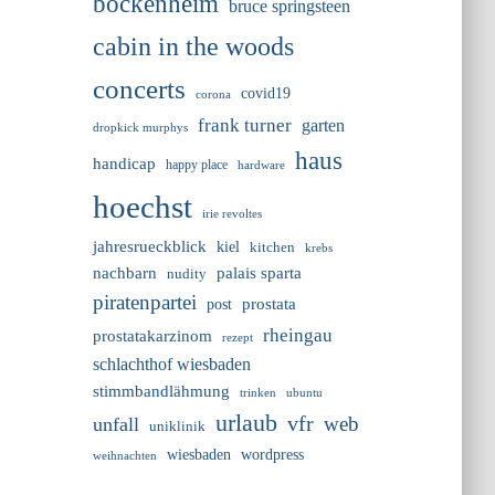
bockenheim
bruce springsteen
cabin in the woods
concerts
covid19
corona
frank turner
garten
dropkick murphys
haus
handicap
happy place
hardware
hoechst
irie revoltes
jahresrueckblick
kiel
kitchen
krebs
nachbarn
palais sparta
nudity
piratenpartei
prostata
post
rheingau
prostatakarzinom
rezept
schlachthof wiesbaden
stimmbandlähmung
trinken
ubuntu
urlaub
vfr
web
unfall
uniklinik
wiesbaden
wordpress
weihnachten