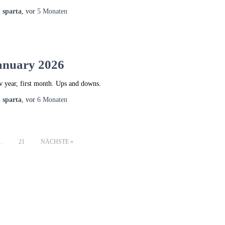
n
sparta
, vor
5 Monaten
anuary 2026
 year, first month. Ups and downs.
n
sparta
, vor
6 Monaten
…
21
NÄCHSTE