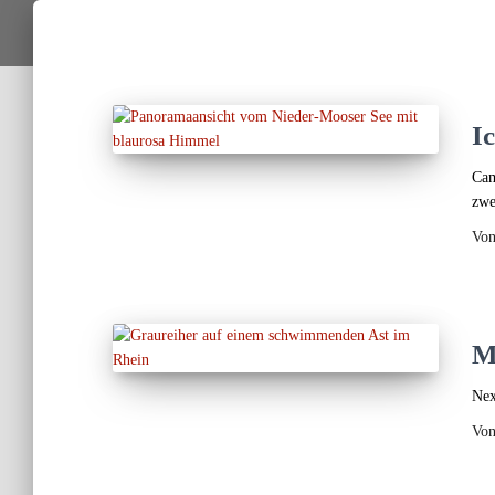
I
Cam
zwe
Vo
M
Nex
Vo