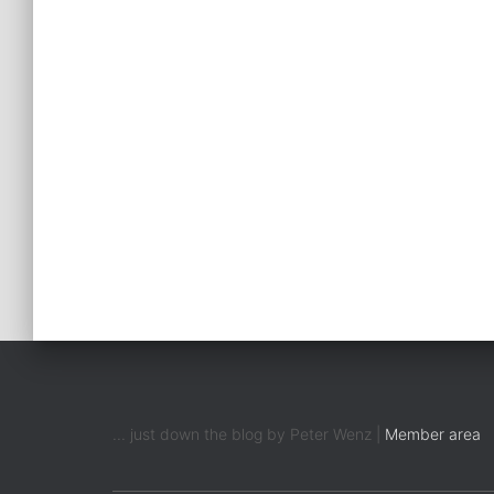
... just down the blog by Peter Wenz |
Member area