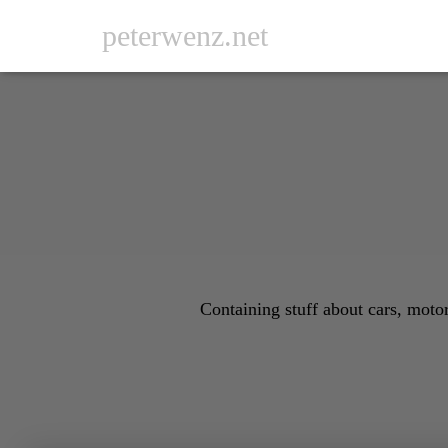
peterwenz.net
Containing stuff about cars, moto