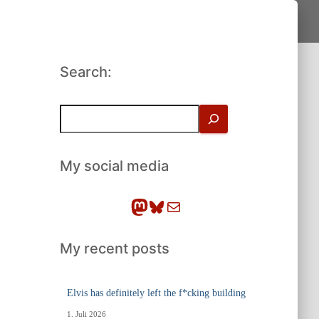
Search:
S
u
c
h
My social media
e
n
Mastodon
Bluesky
E-Mail
My recent posts
Elvis has definitely left the f*cking building
1. Juli 2026