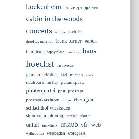
bockenheim
bruce springsteen
cabin in the woods
concerts
covid19
corona
frank turner
garten
dropkick murphys
haus
handicap
happy place
hardware
hoechst
irie revoltes
jahresrueckblick
kiel
kitchen
krebs
nachbarn
palais sparta
nudity
piratenpartei
prostata
post
rheingau
prostatakarzinom
rezept
schlachthof wiesbaden
stimmbandlähmung
trinken
ubuntu
urlaub
vfr
web
unfall
uniklinik
wiesbaden
wordpress
weihnachten