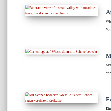
A
Wha
Vo
M
Mär
Vo
F
Ein