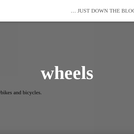
… JUST DOWN THE BLO
wheels
rbikes and bicycles.