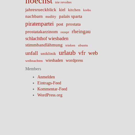
hoechst
irie revoltes
jahresrueckblick
kiel
kitchen
krebs
nachbarn
palais sparta
nudity
piratenpartei
prostata
post
rheingau
prostatakarzinom
rezept
schlachthof wiesbaden
stimmbandlähmung
trinken
ubuntu
urlaub
vfr
web
unfall
uniklinik
wiesbaden
wordpress
weihnachten
Members
Anmelden
Eintrags-Feed
Kommentar-Feed
WordPress.org