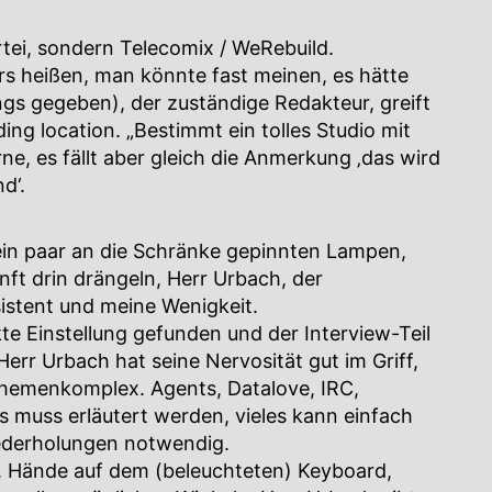
artei, sondern Telecomix / WeRebuild.
rs heißen, man könnte fast meinen, es hätte
ngs gegeben), der zuständige Redakteur, greift
ing location. „Bestimmt ein tolles Studio mit
ne, es fällt aber gleich die Anmerkung ‚das wird
d‘.
ein paar an die Schränke gepinnten Lampen,
ünft drin drängeln, Herr Urbach, der
stent und meine Wenigkeit.
te Einstellung gefunden und der Interview-Teil
err Urbach hat seine Nervosität gut im Griff,
Themenkomplex. Agents, Datalove, IRC,
muss erläutert werden, vieles kann einfach
ederholungen notwendig.
‘. Hände auf dem (beleuchteten) Keyboard,