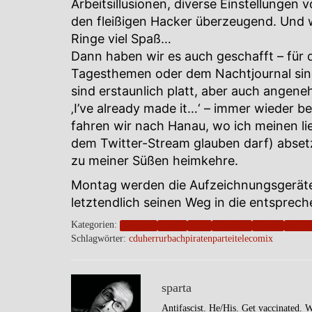
Arbeitsillusionen, diverse Einstellungen 
den fleißigen Hacker überzeugend. Und
Ringe viel Spaß…
Dann haben wir es auch geschafft – für d
Tagesthemen oder dem Nachtjournal sin
sind erstaunlich platt, aber auch angen
‚I’ve already made it…‘ – immer wieder b
fahren wir nach Hanau, wo ich meinen l
dem Twitter-Stream glauben darf) abset
zu meiner Süßen heimkehre.
Montag werden die Aufzeichnungsgeräte 
letztendlich seinen Weg in die entsprec
Kategorien:
blogpost
family
food
frankfurt
friends
politic
Schlagwörter:
cdu
herrurbach
piratenpartei
telecomix
sparta
Antifascist. He/His. Get vaccinated. 