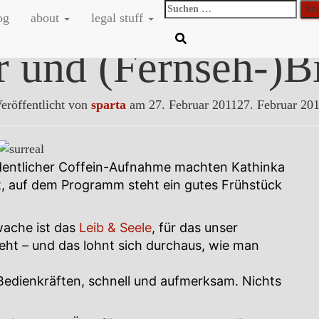
Suchen
og
about
legal stuff
nach:
r und (Fernseh-)B
eröffentlicht von
sparta
am
27. Februar 2011
27. Februar 20
dentlicher Coffein-Aufnahme machten Kathinka
dt, auf dem Programm steht ein gutes Frühstück
wache ist das
Leib & Seele
, für das unser
ieht – und das lohnt sich durchaus, wie man
 Bedienkräften, schnell und aufmerksam. Nichts