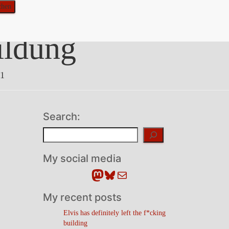
ildung
11
Search:
Suchen
My social media
Mastodon
Bluesky
E-Mail
My recent posts
Elvis has definitely left the f*cking
building