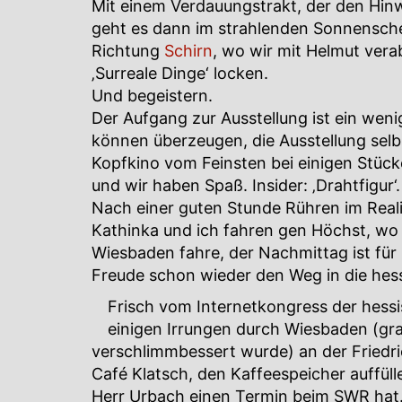
Mit einem Verdauungstrakt, der den Hinw
geht es dann im strahlenden Sonnensche
Richtung
Schirn
, wo wir mit Helmut vera
‚Surreale Dinge‘ locken.
Und begeistern.
Der Aufgang zur Ausstellung ist ein weni
können überzeugen, die Ausstellung selb
Kopfkino vom Feinsten bei einigen Stücken
und wir haben Spaß. Insider: ‚Drahtfigur‘.
Nach einer guten Stunde Rühren im Reali
Kathinka und ich fahren gen Höchst, wo
Wiesbaden fahre, der Nachmittag ist für
Freude schon wieder den Weg in die hes
Frisch vom Internetkongress der hess
einigen Irrungen durch Wiesbaden (gra
verschlimmbessert wurde) an der Friedri
Café Klatsch, den Kaffeespeicher auffül
Herr Urbach einen Termin beim SWR hat