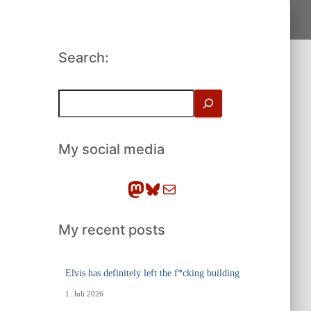
Search:
S
u
c
h
My social media
e
n
Mastodon
Bluesky
E-Mail
My recent posts
Elvis has definitely left the f*cking building
1. Juli 2026