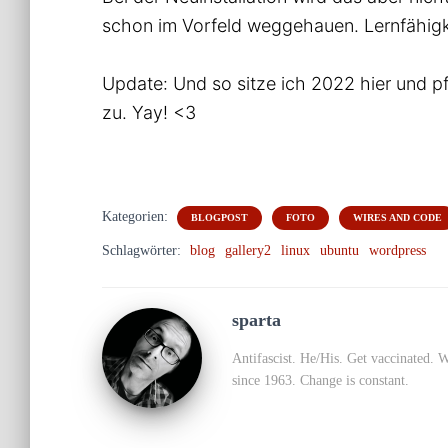
schon im Vorfeld weggehauen. Lernfähigk
Update: Und so sitze ich 2022 hier und p
zu. Yay! <3
Kategorien:
BLOGPOST
FOTO
WIRES AND CODE
Schlagwörter:
blog
gallery2
linux
ubuntu
wordpress
sparta
Antifascist. He/His. Get vaccinated. 
since 1963. Change is constant.