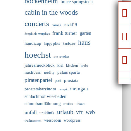
bockenheim
bruce springsteen
cabin in the woods
concerts
covid19
corona
frank turner
garten
dropkick murphys
haus
handicap
happy place
hardware
hoechst
irie revoltes
jahresrueckblick
kiel
kitchen
krebs
nachbarn
palais sparta
nudity
piratenpartei
prostata
post
rheingau
prostatakarzinom
rezept
schlachthof wiesbaden
stimmbandlähmung
trinken
ubuntu
urlaub
vfr
web
unfall
uniklinik
wiesbaden
wordpress
weihnachten