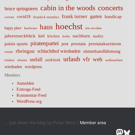
cabin in the woods
concerts
bruce springsteen
frank turner
garten
handicap
covid19
corona
dropkick murphys
hoechst
haus
happy place
irie revoltes
hardware
nachbarn
jahresrueckblick
kiel
nudity
kitchen
krebs
piratenpartei
palais sparta
prostata
prostatakarzinom
post
rheingau
schlachthof wiesbaden
stimmbandlähmung
rezept
urlaub
vfr
web
unfall
uniklinik
trinken
ubuntu
weihnachten
wiesbaden
wordpress
Members
Anmelden
Eintrags-Feed
Kommentar-Feed
WordPress.org
... just down the blog by Peter Wenz |
Member area
Masto
Blu