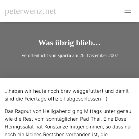
peterwenz.net
N
A
V
I
G
Was übrig blieb…
A
T
Veröffentlicht von
sparta
am
26. Dezember 2007
I
O
N
U
M
S
…haben wir heute noch brav weggefuttert und damit
C
sind die Feiertage offiziell abgeschlossen ;-)
H
A
L
Das Ragout von Heiligabend ging Mittags unter genau
T
wie die Rest vom sonntäglichen Pad Thai. Eine Dose
E
Heringssalat hat Konstanze mitgenommen, so dass nur
N
noch ein kleines Restchen vorhanden ist, die