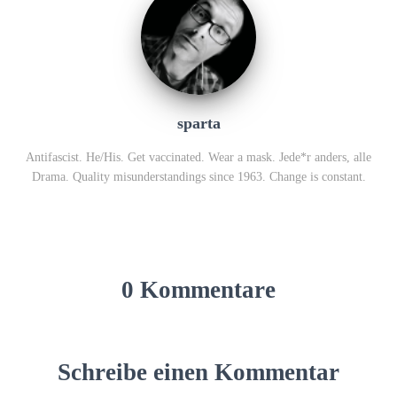
sparta
Antifascist. He/His. Get vaccinated. Wear a mask. Jede*r anders, alle
Drama. Quality misunderstandings since 1963. Change is constant.
0 Kommentare
Schreibe einen Kommentar