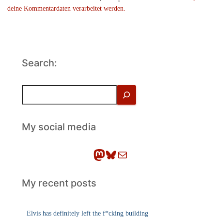
deine Kommentardaten verarbeitet werden.
Search:
S
u
c
h
My social media
e
n
Mastodon
Bluesky
E-Mail
My recent posts
Elvis has definitely left the f*cking building