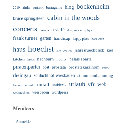
bockenheim
blog
bartagame
2010
ausfahrt
afrika
cabin in the woods
bruce springsteen
concerts
covid19
corona
dropkick murphys
frank turner
garten
handicap
happy place
hardware
hoechst
haus
jahresrueckblick
kiel
irie revoltes
nachbarn
palais sparta
nudity
kitchen
krebs
piratenpartei
prostata
prostatakarzinom
post
rezept
rheingau
schlachthof wiesbaden
stimmbandlähmung
urlaub
vfr
web
unfall
uniklinik
trinken
ubuntu
wiesbaden
wordpress
weihnachten
Members
Anmelden