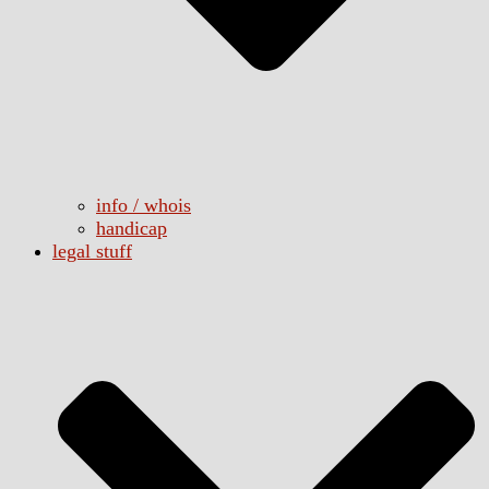
info / whois
handicap
legal stuff