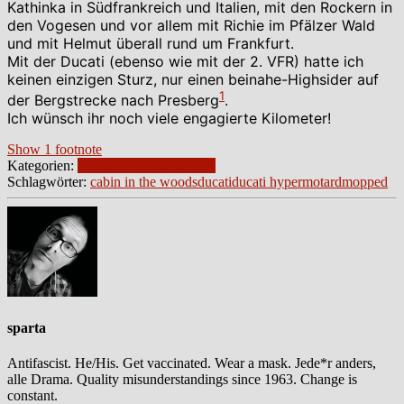
Kathinka in Südfrankreich und Italien, mit den Rockern in
den Vogesen und vor allem mit Richie im Pfälzer Wald
und mit Helmut überall rund um Frankfurt.
Mit der Ducati (ebenso wie mit der 2. VFR) hatte ich
keinen einzigen Sturz, nur einen beinahe-Highsider auf
1
der Bergstrecke nach Presberg
.
Ich wünsch ihr noch viele engagierte Kilometer!
Show 1 footnote
Kategorien:
blogpost
rheingau
wheels
Schlagwörter:
cabin in the woods
ducati
ducati hypermotard
mopped
sparta
Antifascist. He/His. Get vaccinated. Wear a mask. Jede*r anders,
alle Drama. Quality misunderstandings since 1963. Change is
constant.