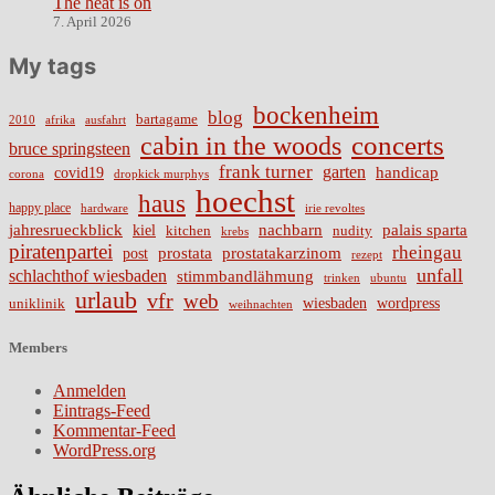
The heat is on
7. April 2026
My tags
bockenheim
blog
bartagame
2010
ausfahrt
afrika
cabin in the woods
concerts
bruce springsteen
frank turner
garten
handicap
covid19
corona
dropkick murphys
hoechst
haus
happy place
irie revoltes
hardware
nachbarn
jahresrueckblick
palais sparta
kiel
nudity
kitchen
krebs
piratenpartei
rheingau
prostata
prostatakarzinom
post
rezept
unfall
schlachthof wiesbaden
stimmbandlähmung
trinken
ubuntu
urlaub
vfr
web
wiesbaden
wordpress
uniklinik
weihnachten
Members
Anmelden
Eintrags-Feed
Kommentar-Feed
WordPress.org