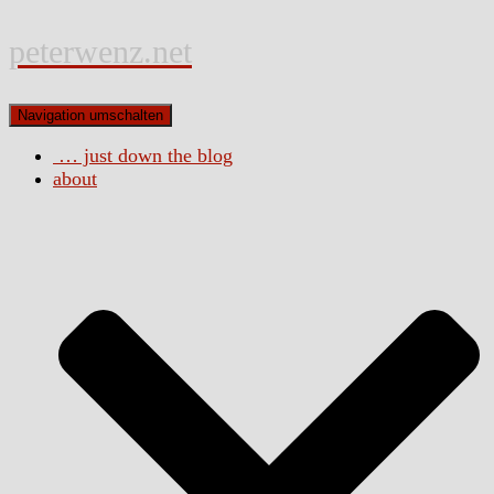
peterwenz.net
Navigation umschalten
… just down the blog
about