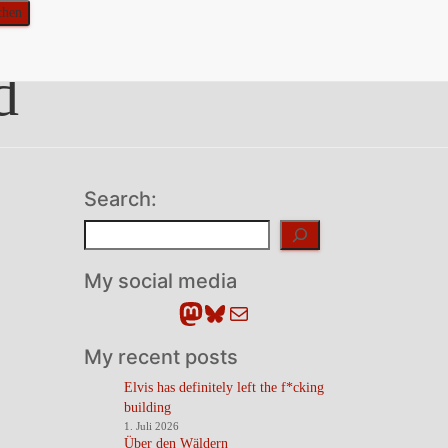
d
Search:
Suchen
My social media
Mastodon
Bluesky
E-Mail
My recent posts
Elvis has definitely left the f*cking
building
1. Juli 2026
Über den Wäldern