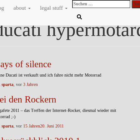
Suchen
og
about
legal stuff
nach:
ducati hypermotar
ays of silence
ne Ducati ist verkauft und ich fahre nicht mehr Motorrad
n
sparta
, vor
3 Jahren
ei den Rockern
afete 2011 – das Treffen der Internet-Rocker, diesmal wieder mit
orrad ;-)
n
sparta
, vor
15 Jahren
20. Juni 2011