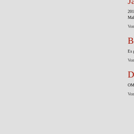
J
201
Mal
Vo
B
Es 
Vo
D
OMG
Vo