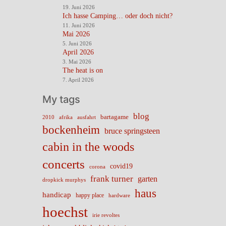
19. Juni 2026
Ich hasse Camping… oder doch nicht?
11. Juni 2026
Mai 2026
5. Juni 2026
April 2026
3. Mai 2026
The heat is on
7. April 2026
My tags
blog
bartagame
2010
ausfahrt
afrika
bockenheim
bruce springsteen
cabin in the woods
concerts
covid19
corona
frank turner
garten
dropkick murphys
haus
handicap
happy place
hardware
hoechst
irie revoltes