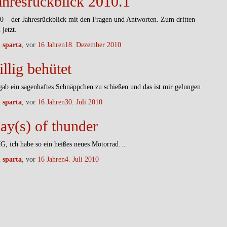
ahresrückblick 2010.1
0 – der Jahresrückblick mit den Fragen und Antworten. Zum dritten
 jetzt.
n
sparta
, vor
16 Jahren
18. Dezember 2010
illig behütet
gab ein sagenhaftes Schnäppchen zu schießen und das ist mir gelungen.
n
sparta
, vor
16 Jahren
30. Juli 2010
ay(s) of thunder
, ich habe so ein heißes neues Motorrad…
n
sparta
, vor
16 Jahren
4. Juli 2010