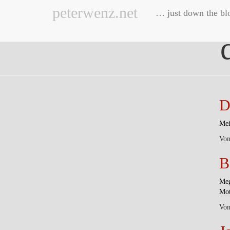
peterwenz.net
… just down the bl
D
Mei
Vo
B
Meg
Mot
Vo