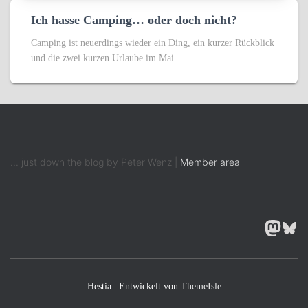
Ich hasse Camping… oder doch nicht?
Camping ist neuerdings wieder ein Ding, ein kurzer Rückblick
und die zwei kurzen Urlaube im Mai.
... just down the blog by Peter Wenz |
Member area
MASTODON
BLUESK
Hestia | Entwickelt von
ThemeIsle