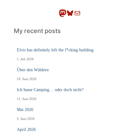
n
Mastodon
Bluesky
E-Mail
My recent posts
Elvis has definitely left the f*cking building
1. Juli 2026
Über den Wäldern
19. Juni 2026
Ich hasse Camping… oder doch nicht?
11. Juni 2026
Mai 2026
5. Juni 2026
April 2026