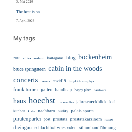
3. Mai 2026
The heat is on
7. April 2026
My tags
bockenheim
blog
bartagame
2010
ausfahrt
afrika
cabin in the woods
bruce springsteen
concerts
covid19
corona
dropkick murphys
frank turner
garten
handicap
happy place
hardware
hoechst
haus
jahresrueckblick
kiel
irie revoltes
nachbarn
palais sparta
nudity
kitchen
krebs
piratenpartei
prostata
prostatakarzinom
post
rezept
rheingau
schlachthof wiesbaden
stimmbandlähmung