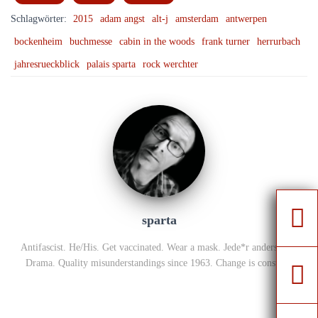
Schlagwörter:
2015
adam angst
alt-j
amsterdam
antwerpen
bockenheim
buchmesse
cabin in the woods
frank turner
herrurbach
jahresrueckblick
palais sparta
rock werchter
sparta
Antifascist. He/His. Get vaccinated. Wear a mask. Jede*r anders, alle
Drama. Quality misunderstandings since 1963. Change is constant.