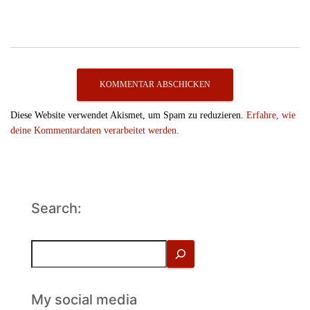
Diese Website verwendet Akismet, um Spam zu reduzieren.
Erfahre, wie
deine Kommentardaten verarbeitet werden.
Search:
S
u
c
h
My social media
e