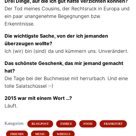
Drei Dinge, auf die ich gut hätte verzichten können?
Der Tod meines Cousins, der Rechtsruck in Europa und
ein paar unangenehme Begegnungen bzw.
Erkenntnisse.
Die wichtigste Sache, von der ich jemanden
überzeugen wollte?
Ich (wir) bin (sind) da und kümmern uns. Unverändert.
Das schönste Geschenk, das mir jemand gemacht
hat?
Die Tage bei der Buchmesse mit herrurbach. Und eine
tolle Salatschüssel :-)
2015 war mit einem Wort …?
Läuft.
Kategorien:
BLOGPOST
FAMILY
FOOD
FRANKFURT
FRIENDS
MUSIC
WHEELS