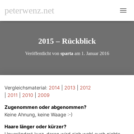
peterwenz.net
NAVI
2015 – Rückblick
Veröffentlicht von
sparta
am
1. Januar 2016
Vergleichsmaterial:
2014
|
2013
|
2012
|
2011
|
2010
|
2009
Zugenommen oder abgenommen?
Keine Ahnung, keine Waage :-)
Haare länger oder kürzer?