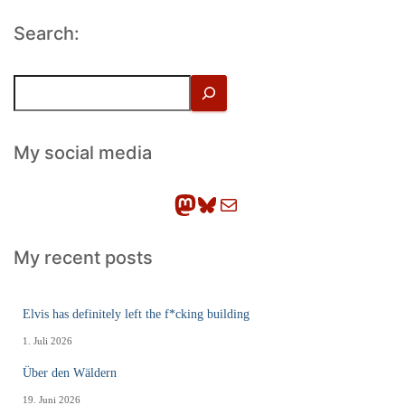
Search:
S
u
c
h
My social media
e
n
Mastodon
Bluesky
E-Mail
My recent posts
Elvis has definitely left the f*cking building
1. Juli 2026
Über den Wäldern
19. Juni 2026