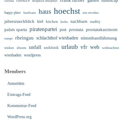
frank turner
garten
handicap
covid19
corona
dropkick murphys
hoechst
haus
happy place
irie revoltes
hardware
nachbarn
jahresrueckblick
kiel
nudity
kitchen
krebs
piratenpartei
palais sparta
prostata
prostatakarzinom
post
rheingau
schlachthof wiesbaden
stimmbandlähmung
rezept
urlaub
vfr
web
unfall
uniklinik
trinken
ubuntu
weihnachten
wiesbaden
wordpress
Members
Anmelden
Eintrags-Feed
Kommentar-Feed
WordPress.org