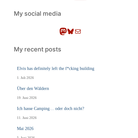
c
h
My social media
e
n
Mastodon
Bluesky
E-Mail
My recent posts
Elvis has definitely left the f*cking building
1. Juli 2026
Über den Wäldern
19. Juni 2026
Ich hasse Camping… oder doch nicht?
11. Juni 2026
Mai 2026
5. Juni 2026