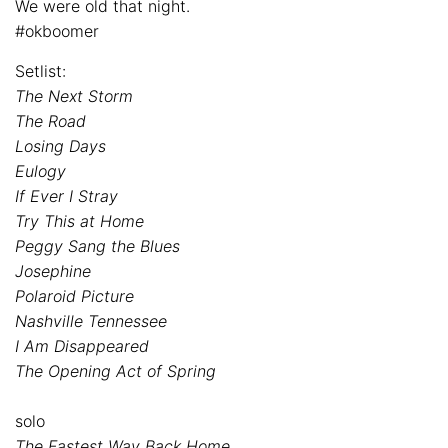
We were old that night.
#okboomer
Setlist:
The Next Storm
The Road
Losing Days
Eulogy
If Ever I Stray
Try This at Home
Peggy Sang the Blues
Josephine
Polaroid Picture
Nashville Tennessee
I Am Disappeared
The Opening Act of Spring
solo
The Fastest Way Back Home