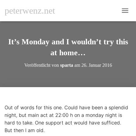
peterwenz.net
N
A
V
I
G
It’s Monday and I wouldn’t try this
A
T
at home…
I
O
Veröffentlicht von
sparta
am
26. Januar 2016
N
U
M
S
C
H
A
Out of words for this one. Could have been a splendid
L
T
night, but main act at 22:00 h on a monday night is
E
hard to take. One support act would have sufficed.
N
But then I am old.