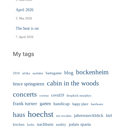
April 2026
3. Mai 2026
The heat is on
7. April 2026
My tags
bockenheim
blog
bartagame
2010
ausfahrt
afrika
cabin in the woods
bruce springsteen
concerts
covid19
corona
dropkick murphys
frank turner
garten
handicap
happy place
hardware
hoechst
haus
jahresrueckblick
kiel
irie revoltes
nachbarn
palais sparta
nudity
kitchen
krebs