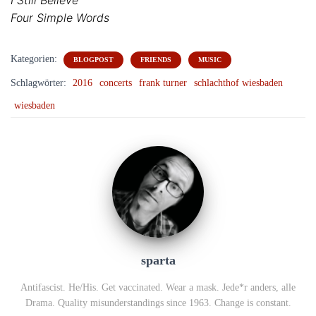
I Still Believe
Four Simple Words
Kategorien:
BLOGPOST
FRIENDS
MUSIC
Schlagwörter:
2016
concerts
frank turner
schlachthof wiesbaden
wiesbaden
sparta
Antifascist. He/His. Get vaccinated. Wear a mask. Jede*r anders, alle
Drama. Quality misunderstandings since 1963. Change is constant.