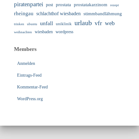
piratenpartei
prostata
prostatakarzinom
post
rezept
rheingau
schlachthof wiesbaden
stimmbandlähmung
urlaub
vfr
web
unfall
uniklinik
trinken
ubuntu
wiesbaden
wordpress
weihnachten
Members
Anmelden
Eintrags-Feed
Kommentar-Feed
WordPress.org