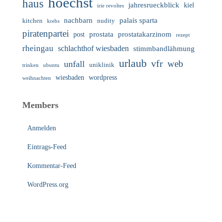
hoechst
haus
jahresrueckblick
kiel
irie revoltes
nachbarn
palais sparta
nudity
kitchen
krebs
piratenpartei
prostata
prostatakarzinom
post
rezept
rheingau
schlachthof wiesbaden
stimmbandlähmung
urlaub
vfr
web
unfall
uniklinik
trinken
ubuntu
wiesbaden
wordpress
weihnachten
Members
Anmelden
Eintrags-Feed
Kommentar-Feed
WordPress.org