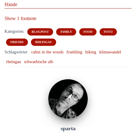
Show 1 footnote
Kategorien:
BLOGPOST
FAMILY
FOOD
FOTO
FRIENDS
RHEINGAU
Schlagwörter:
cabin in the woods
fruehling
hiking
klimawandel
rheingau
schwaebische alb
sparta