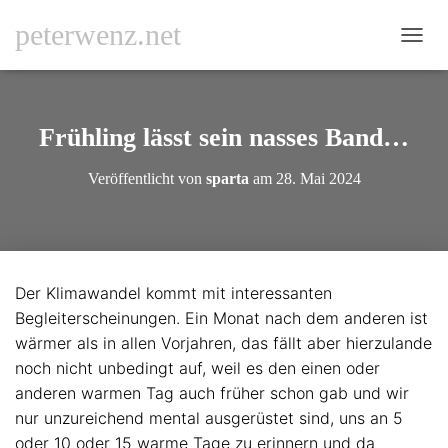
peterwenz.net
N
A
V
I
G
Frühling lässt sein nasses Band…
A
T
Veröffentlicht von
sparta
am
28. Mai 2024
I
O
N
U
M
S
Der Klimawandel kommt mit interessanten
C
Begleiterscheinungen. Ein Monat nach dem anderen ist
H
A
wärmer als in allen Vorjahren, das fällt aber hierzulande
L
noch nicht unbedingt auf, weil es den einen oder
T
anderen warmen Tag auch früher schon gab und wir
E
N
nur unzureichend mental ausgerüstet sind, uns an 5
oder 10 oder 15 warme Tage zu erinnern und da