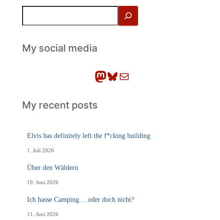
S
u
c
h
My social media
e
n
Mastodon
Bluesky
E-Mail
My recent posts
Elvis has definitely left the f*cking building
1. Juli 2026
Über den Wäldern
19. Juni 2026
Ich hasse Camping… oder doch nicht?
11. Juni 2026