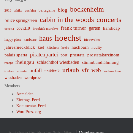
bockenheim
blog
bartagame
2010
ausfahrt
afrika
cabin in the woods
concerts
bruce springsteen
frank turner
garten
handicap
covid19
corona
dropkick murphys
hoechst
haus
happy place
irie revoltes
hardware
nachbarn
jahresrueckblick
kiel
nudity
kitchen
krebs
piratenpartei
palais sparta
prostata
prostatakarzinom
post
rheingau
schlachthof wiesbaden
stimmbandlähmung
rezept
urlaub
vfr
web
unfall
uniklinik
trinken
ubuntu
weihnachten
wiesbaden
wordpress
Members
Anmelden
Eintrags-Feed
Kommentar-Feed
WordPress.org
... just down the blog by Peter Wenz |
Member area