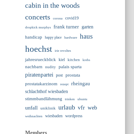
cabin in the woods
concerts
covid19
corona
frank turner
garten
dropkick murphys
haus
handicap
happy place
hardware
hoechst
irie revoltes
jahresrueckblick
kiel
kitchen
krebs
nachbarn
palais sparta
nudity
piratenpartei
prostata
post
rheingau
prostatakarzinom
rezept
schlachthof wiesbaden
stimmbandlähmung
trinken
ubuntu
urlaub
vfr
web
unfall
uniklinik
wiesbaden
wordpress
weihnachten
Members