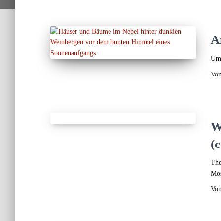
A
Um-
Vo
W
(
The
Mos
Vo