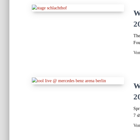
W
2
The
Fou
Vo
W
2
Spr
7 s
Vo