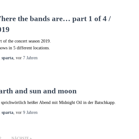
here the bands are… part 1 of 4 /
019
rt of the concert season 2019.
hows in 5 different locations.
n
sparta
, vor
7 Jahren
arth and sun and moon
 sprichwörtlich heißer Abend mit Midnight Oil in der Batschkapp.
n
sparta
, vor
9 Jahren
2
NÄCHSTE