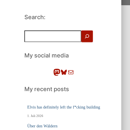
Search:
S
u
c
h
My social media
e
n
Mastodon
Bluesky
E-Mail
My recent posts
Elvis has definitely left the f*cking building
1. Juli 2026
Über den Wäldern