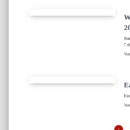
W
2
Sta
7 s
Vo
E
Ein
Vo
1