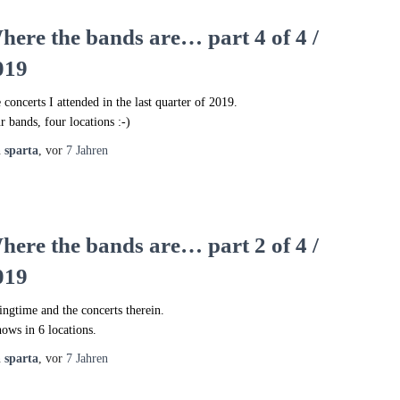
here the bands are… part 4 of 4 /
019
 concerts I attended in the last quarter of 2019.
r bands, four locations :-)
n
sparta
, vor
7 Jahren
here the bands are… part 2 of 4 /
019
ingtime and the concerts therein.
hows in 6 locations.
n
sparta
, vor
7 Jahren