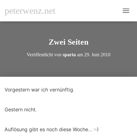
peterwenz.net
N
A
V
I
G
Zwei Seiten
A
T
Veröffentlicht von
sparta
am
29. Juni 2010
I
O
N
U
M
S
Vorgestern war ich vernünftig.
C
H
A
L
Gestern nicht.
T
E
N
Auflösung gibt es noch diese Woche… :-)