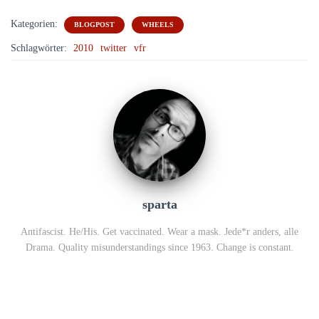
Kategorien:
BLOGPOST
WHEELS
Schlagwörter:
2010
twitter
vfr
sparta
Antifascist. He/His. Get vaccinated. Wear a mask. Jede*r anders, alle
Drama. Quality misunderstandings since 1963. Change is constant.