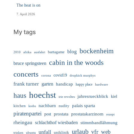
The heat is on
7. April 2026
My tags
bockenheim
blog
bartagame
2010
ausfahrt
afrika
cabin in the woods
bruce springsteen
concerts
covid19
corona
dropkick murphys
frank turner
garten
handicap
happy place
hardware
hoechst
haus
jahresrueckblick
kiel
irie revoltes
nachbarn
palais sparta
nudity
kitchen
krebs
piratenpartei
prostata
prostatakarzinom
post
rezept
rheingau
schlachthof wiesbaden
stimmbandlähmung
urlaub
vfr
web
unfall
uniklinik
trinken
ubuntu