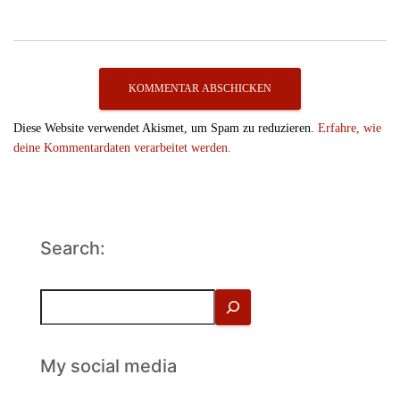
Diese Website verwendet Akismet, um Spam zu reduzieren.
Erfahre, wie
deine Kommentardaten verarbeitet werden.
Search:
S
u
c
h
My social media
e
n