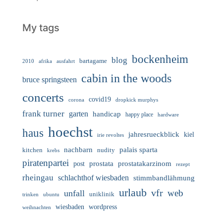
My tags
bockenheim
blog
bartagame
2010
ausfahrt
afrika
cabin in the woods
bruce springsteen
concerts
covid19
corona
dropkick murphys
frank turner
garten
handicap
happy place
hardware
hoechst
haus
jahresrueckblick
kiel
irie revoltes
nachbarn
palais sparta
nudity
kitchen
krebs
piratenpartei
prostata
prostatakarzinom
post
rezept
rheingau
schlachthof wiesbaden
stimmbandlähmung
urlaub
vfr
web
unfall
uniklinik
trinken
ubuntu
wiesbaden
wordpress
weihnachten