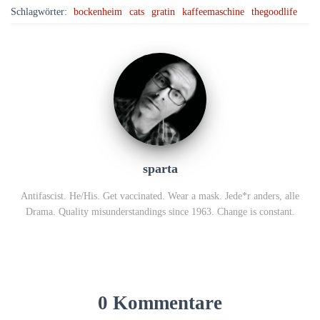
Schlagwörter:
bockenheim
cats
gratin
kaffeemaschine
thegoodlife
sparta
Antifascist. He/His. Get vaccinated. Wear a mask. Jede*r anders, alle
Drama. Quality misunderstandings since 1963. Change is constant.
0 Kommentare