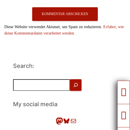
Diese Website verwendet Akismet, um Spam zu reduzieren.
Erfahre, wie
deine Kommentardaten verarbeitet werden.
Search:
S
u
c
h
My social media
e
n
Mastodon
Bluesky
E-Mail