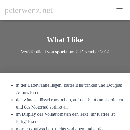
peterwenz.net
N
A
V
I
G
What I like
A
T
Veröffentlicht von
sparta
am
7. Dezember 2014
I
O
N
U
M
S
in der Badewanne liegen, kaltes Bier trinken und Douglas
C
H
Adams lesen
A
den Zündschlüssel rumdrehen, auf den Startknopf drücken
L
und das Motorrad springt an
T
im Display des Vollautomaten den Text ‚Ihr Kaffee ist
E
N
fertig‘ lesen.
morgens aufwachen, nichts vorhaben und einfach