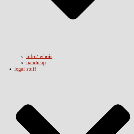
info / whois
handicap
legal stuff