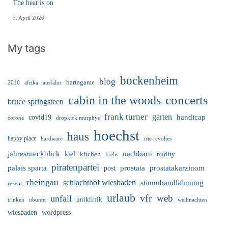
The heat is on
7. April 2026
My tags
bockenheim
blog
bartagame
2010
ausfahrt
afrika
cabin in the woods
concerts
bruce springsteen
frank turner
garten
handicap
covid19
corona
dropkick murphys
hoechst
haus
happy place
irie revoltes
hardware
nachbarn
jahresrueckblick
kiel
nudity
kitchen
krebs
piratenpartei
palais sparta
prostata
prostatakarzinom
post
rheingau
schlachthof wiesbaden
stimmbandlähmung
rezept
urlaub
vfr
web
unfall
uniklinik
trinken
ubuntu
weihnachten
wiesbaden
wordpress