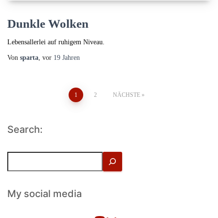
Dunkle Wolken
Lebensallerlei auf ruhigem Niveau.
Von
sparta
, vor
19 Jahren
Seitennummerierung
1
2
NÄCHSTE
der
Search:
Beiträge
S
u
c
h
My social media
e
n