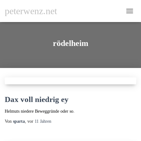
peterwenz.net
NAVI
UMSC
rödelheim
Dax voll niedrig ey
Helmuts niedere Beweggründe oder so.
Von
sparta
, vor
11 Jahren