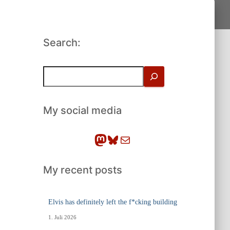
Search:
S
u
c
h
My social media
e
n
Mastodon
Bluesky
E-Mail
My recent posts
Elvis has definitely left the f*cking building
1. Juli 2026