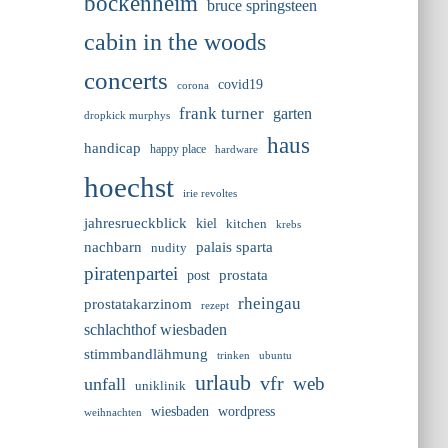
bockenheim
bruce springsteen
cabin in the woods
concerts
covid19
corona
frank turner
garten
dropkick murphys
haus
handicap
happy place
hardware
hoechst
irie revoltes
jahresrueckblick
kiel
kitchen
krebs
nachbarn
palais sparta
nudity
piratenpartei
prostata
post
rheingau
prostatakarzinom
rezept
schlachthof wiesbaden
stimmbandlähmung
trinken
ubuntu
urlaub
vfr
web
unfall
uniklinik
wiesbaden
wordpress
weihnachten