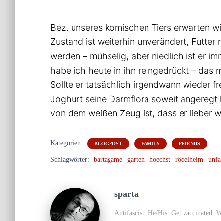
Bez. unseres komischen Tiers erwarten wi
Zustand ist weiterhin unverändert, Futter
werden – mühselig, aber niedlich ist er im
habe ich heute in ihn reingedrückt – das
Sollte er tatsächlich irgendwann wieder f
Joghurt seine Darmflora soweit angeregt 
von dem weißen Zeug ist, dass er lieber wie
Kategorien:
BLOGPOST
FAMILY
FRIENDS
Schlagwörter:
bartagame
garten
hoechst
rödelheim
unfa
sparta
Antifascist. He/His. Get vaccinated. 