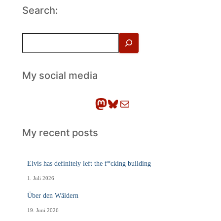
Search:
S
u
c
h
My social media
e
n
Mastodon
Bluesky
E-Mail
My recent posts
Elvis has definitely left the f*cking building
1. Juli 2026
Über den Wäldern
19. Juni 2026