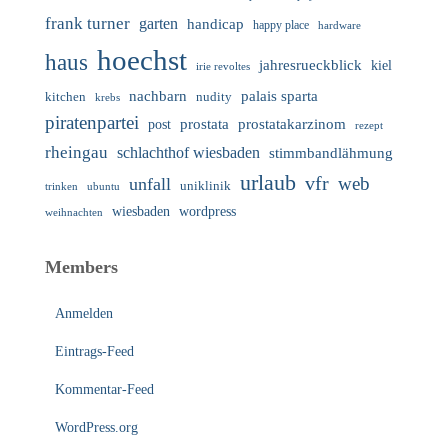
frank turner
garten
handicap
happy place
hardware
hoechst
haus
jahresrueckblick
kiel
irie revoltes
nachbarn
palais sparta
nudity
kitchen
krebs
piratenpartei
prostata
prostatakarzinom
post
rezept
rheingau
schlachthof wiesbaden
stimmbandlähmung
urlaub
vfr
web
unfall
uniklinik
trinken
ubuntu
wiesbaden
wordpress
weihnachten
Members
Anmelden
Eintrags-Feed
Kommentar-Feed
WordPress.org