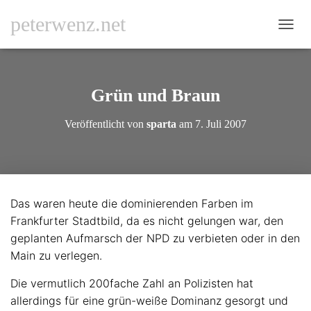
peterwenz.net
N
A
V
I
G
Grün und Braun
A
T
Veröffentlicht von
sparta
am
7. Juli 2007
I
O
N
U
M
S
Das waren heute die dominierenden Farben im
C
Frankfurter Stadtbild, da es nicht gelungen war, den
H
A
geplanten Aufmarsch der NPD zu verbieten oder in den
L
Main zu verlegen.
T
E
Die vermutlich 200fache Zahl an Polizisten hat
N
allerdings für eine grün-weiße Dominanz gesorgt und