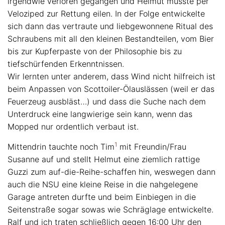
irgendwie verloren gegangen und Helmut musste per
Veloziped zur Rettung eilen. In der Folge entwickelte
sich dann das vertraute und liebgewonnene Ritual des
Schraubens mit all den kleinen Bestandteilen, vom Bier
bis zur Kupferpaste von der Philosophie bis zu
tiefschürfenden Erkenntnissen.
Wir lernten unter anderem, dass Wind nicht hilfreich ist
beim Anpassen von Scottoiler-Ölauslässen (weil er das
Feuerzeug ausbläst…) und dass die Suche nach dem
Unterdruck eine langwierige sein kann, wenn das
Mopped nur ordentlich verbaut ist.
1
Mittendrin tauchte noch Tim
mit Freundin/Frau
Susanne auf und stellt Helmut eine ziemlich rattige
Guzzi zum auf-die-Reihe-schaffen hin, weswegen dann
auch die NSU eine kleine Reise in die nahgelegene
Garage antreten durfte und beim Einbiegen in die
Seitenstraße sogar sowas wie Schräglage entwickelte.
Ralf und ich traten schließlich gegen 16:00 Uhr den