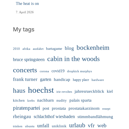
The heat is on
7. April 2026
My tags
bockenheim
blog
bartagame
2010
ausfahrt
afrika
cabin in the woods
bruce springsteen
concerts
covid19
corona
dropkick murphys
frank turner
garten
handicap
happy place
hardware
hoechst
haus
jahresrueckblick
kiel
irie revoltes
nachbarn
palais sparta
nudity
kitchen
krebs
piratenpartei
prostata
prostatakarzinom
post
rezept
rheingau
schlachthof wiesbaden
stimmbandlähmung
urlaub
vfr
web
unfall
uniklinik
trinken
ubuntu