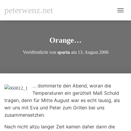
peterwenz.net
N
A
V
I
G
Orange…
A
T
Veröffentlicht von
sparta
am
13. August 2006
I
O
N
U
M
S
… dominierte den Abend, woran die
C
Temperaturen ein gerüttelt Maß Schuld
H
A
tragen, denn für Mitte August war es echt lausig, als
L
wir uns mit Eva und Peter zum Grillen bei uns
T
zusammensetzten.
E
N
Nach nicht allzu langer Zeit kamen daher dann die