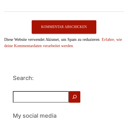
Diese Website verwendet Akismet, um Spam zu reduzieren.
Erfahre, wie
deine Kommentardaten verarbeitet werden.
Search:
S
u
c
h
My social media
e
n