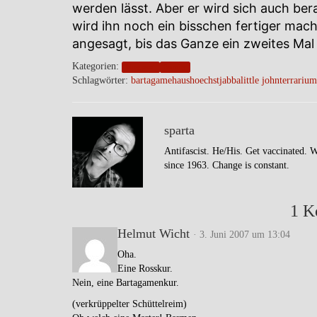
werden lässt. Aber er wird sich auch be
wird ihn noch ein bisschen fertiger mach
angesagt, bis das Ganze ein zweites Ma
Kategorien:
blogpost
family
Schlagwörter:
bartagame
haus
hoechst
jabba
little john
terrarium
sparta
Antifascist. He/His. Get vaccinated. 
since 1963. Change is constant.
1 K
Helmut Wicht
· 3. Juni 2007 um 13:04
Oha.
Eine Rosskur.
Nein, eine Bartagamenkur.
(verkrüppelter Schüttelreim)