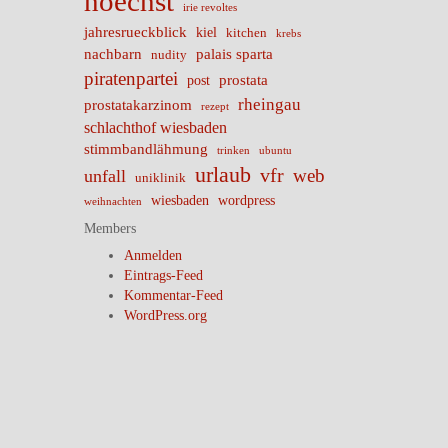
hoechst
irie revoltes
jahresrueckblick
kiel
kitchen
krebs
nachbarn
palais sparta
nudity
piratenpartei
prostata
post
rheingau
prostatakarzinom
rezept
schlachthof wiesbaden
stimmbandlähmung
trinken
ubuntu
urlaub
vfr
web
unfall
uniklinik
wiesbaden
wordpress
weihnachten
Members
Anmelden
Eintrags-Feed
Kommentar-Feed
WordPress.org