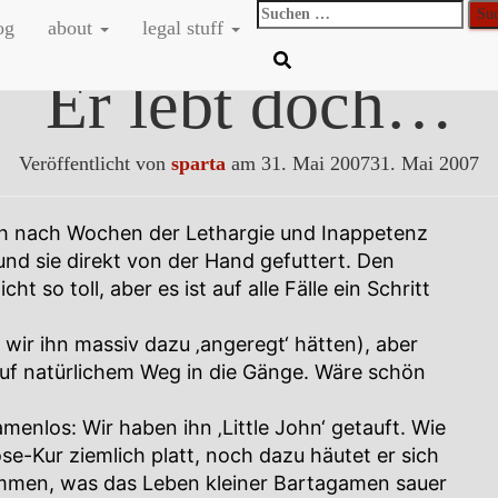
Suchen
og
about
legal stuff
nach:
Er lebt doch…
Veröffentlicht von
sparta
am
31. Mai 2007
31. Mai 2007
ch nach Wochen der Lethargie und Inappetenz
 und sie direkt von der Hand gefuttert. Den
so toll, aber es ist auf alle Fälle ein Schritt
wir ihn massiv dazu ‚angeregt‘ hätten), aber
 auf natürlichem Weg in die Gänge. Wäre schön
amenlos: Wir haben ihn ‚Little John‘ getauft. Wie
se-Kur ziemlich platt, noch dazu häutet er sich
mmen, was das Leben kleiner Bartagamen sauer