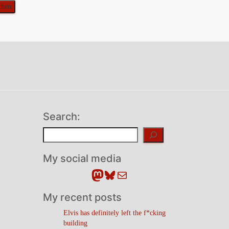
Search:
Suchen
My social media
Mastodon
Bluesky
E-Mail
My recent posts
Elvis has definitely left the f*cking
building