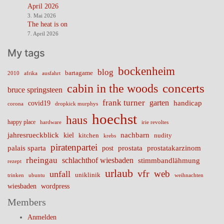
April 2026
3. Mai 2026
The heat is on
7. April 2026
My tags
bockenheim
blog
bartagame
2010
ausfahrt
afrika
cabin in the woods
concerts
bruce springsteen
frank turner
garten
handicap
covid19
corona
dropkick murphys
hoechst
haus
happy place
irie revoltes
hardware
nachbarn
jahresrueckblick
kiel
nudity
kitchen
krebs
piratenpartei
palais sparta
prostata
prostatakarzinom
post
rheingau
schlachthof wiesbaden
stimmbandlähmung
rezept
urlaub
vfr
web
unfall
uniklinik
trinken
ubuntu
weihnachten
wiesbaden
wordpress
Members
Anmelden