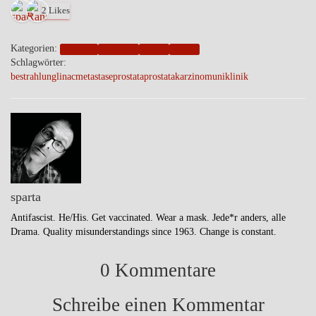
2 Likes
Kategorien:
blogpost
frankfurt
health
wheels
Schlagwörter:
bestrahlung
linac
metastase
prostata
prostatakarzinom
uniklinik
sparta
Antifascist. He/His. Get vaccinated. Wear a mask. Jede*r anders, alle
Drama. Quality misunderstandings since 1963. Change is constant.
0 Kommentare
Schreibe einen Kommentar