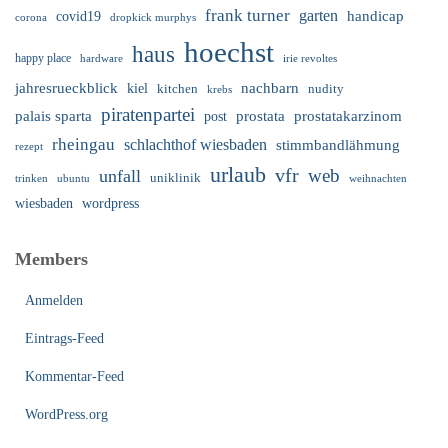
frank turner
garten
handicap
covid19
corona
dropkick murphys
hoechst
haus
happy place
irie revoltes
hardware
nachbarn
jahresrueckblick
kiel
nudity
kitchen
krebs
piratenpartei
palais sparta
prostata
prostatakarzinom
post
rheingau
schlachthof wiesbaden
stimmbandlähmung
rezept
urlaub
vfr
web
unfall
uniklinik
trinken
ubuntu
weihnachten
wiesbaden
wordpress
Members
Anmelden
Eintrags-Feed
Kommentar-Feed
WordPress.org