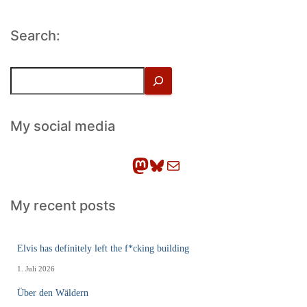
Search:
S
u
c
h
My social media
e
n
Mastodon
Bluesky
E-Mail
My recent posts
Elvis has definitely left the f*cking building
1. Juli 2026
Über den Wäldern