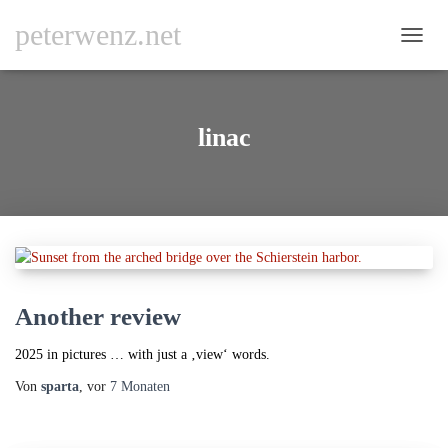
peterwenz.net
NAVI
UMSC
linac
Another review
2025 in pictures … with just a ‚view‘ words.
Von
sparta
, vor
7 Monaten