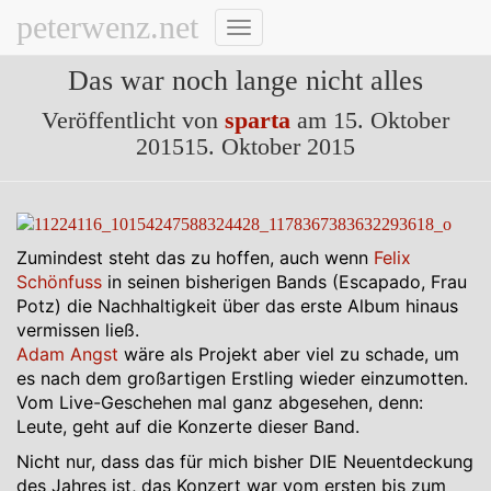
peterwenz.net
Navigation
umschalten
Das war noch lange nicht alles
Veröffentlicht von
sparta
am
15. Oktober
2015
15. Oktober 2015
Zumindest steht das zu hoffen, auch wenn
Felix
Schönfuss
in seinen bisherigen Bands (Escapado, Frau
Potz) die Nachhaltigkeit über das erste Album hinaus
vermissen ließ.
Adam Angst
wäre als Projekt aber viel zu schade, um
es nach dem großartigen Erstling wieder einzumotten.
Vom Live-Geschehen mal ganz abgesehen, denn:
Leute, geht auf die Konzerte dieser Band.
Nicht nur, dass das für mich bisher DIE Neuentdeckung
des Jahres ist, das Konzert war vom ersten bis zum