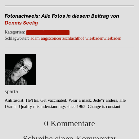
Fotonachweis: Alle Fotos in diesem Beitrag von
Dennis Seelig
Kategorien:
blogpost
friends
music
Schlagwörter:
adam angst
concerts
schlachthof wiesbaden
wiesbaden
sparta
Antifascist. He/His. Get vaccinated. Wear a mask. Jede*r anders, alle
Drama. Quality misunderstandings since 1963. Change is constant.
0 Kommentare
Schreibe einen Kommentar