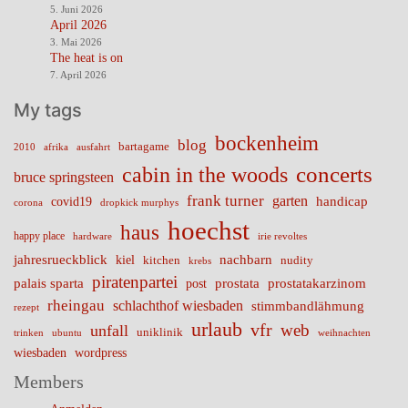
5. Juni 2026
April 2026
3. Mai 2026
The heat is on
7. April 2026
My tags
bockenheim
blog
bartagame
2010
ausfahrt
afrika
cabin in the woods
concerts
bruce springsteen
frank turner
garten
handicap
covid19
corona
dropkick murphys
hoechst
haus
happy place
irie revoltes
hardware
nachbarn
jahresrueckblick
kiel
nudity
kitchen
krebs
piratenpartei
palais sparta
prostata
prostatakarzinom
post
rheingau
schlachthof wiesbaden
stimmbandlähmung
rezept
urlaub
vfr
web
unfall
uniklinik
trinken
ubuntu
weihnachten
wiesbaden
wordpress
Members