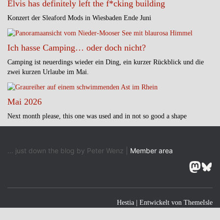
Elvis has definitely left the f*cking building
Konzert der Sleaford Mods in Wiesbaden Ende Juni
Ich hasse Camping… oder doch nicht?
Camping ist neuerdings wieder ein Ding, ein kurzer Rückblick und die
zwei kurzen Urlaube im Mai.
Mai 2026
Next month please, this one was used and in not so good a shape
... just down the blog by Peter Wenz |
Member area
Masto
Blu
Hestia | Entwickelt von
ThemeIsle