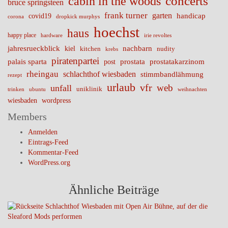
cabin in the woods
concerts
bruce springsteen
frank turner
garten
handicap
covid19
corona
dropkick murphys
hoechst
haus
happy place
irie revoltes
hardware
nachbarn
jahresrueckblick
kiel
nudity
kitchen
krebs
piratenpartei
palais sparta
prostata
prostatakarzinom
post
rheingau
schlachthof wiesbaden
stimmbandlähmung
rezept
urlaub
vfr
web
unfall
uniklinik
trinken
ubuntu
weihnachten
wiesbaden
wordpress
Members
Anmelden
Eintrags-Feed
Kommentar-Feed
WordPress.org
Ähnliche Beiträge