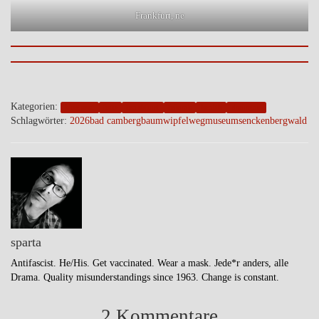
Frankfurt, ne
Kategorien:
blogpost
foto
frankfurt
friends
health
rheingau
Schlagwörter:
2026
bad camberg
baumwipfelweg
museum
senckenberg
wald
sparta
Antifascist. He/His. Get vaccinated. Wear a mask. Jede*r anders, alle
Drama. Quality misunderstandings since 1963. Change is constant.
2 Kommentare