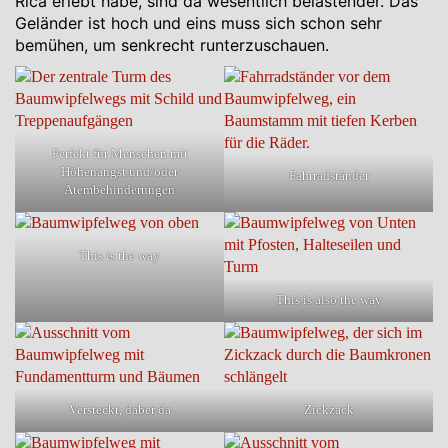
Rica erlebt habe, sind da wesentlich belastender. Das
Geländer ist hoch und eins muss sich schon sehr
bemühen, um senkrecht runterzuschauen.
Perfekt für Menschen mit
Höhenangst und/oder
Fahrradständer
Atembehinderungen
This is the way
This is also the way
Versteckt, daber da
Zickzack