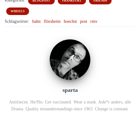
Kategorien:
BLOGPOST
FRANKFURT
FRIENDS
WHEELS
Schlagwörter:
bahn
flörsheim
hoechst
post
rmv
sparta
Antifascist. He/His. Get vaccinated. Wear a mask. Jede*r anders, alle
Drama. Quality misunderstandings since 1963. Change is constant.