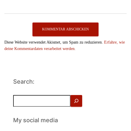
Diese Website verwendet Akismet, um Spam zu reduzieren.
Erfahre, wie
deine Kommentardaten verarbeitet werden.
Search:
S
u
c
h
My social media
e
n