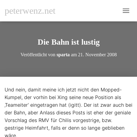
peterwenz.net
N
A
V
I
G
Die Bahn ist lustig
A
T
Veröffentlicht von
sparta
am
21. November 2008
I
O
N
U
M
S
Und nein, damit meine ich jetzt nicht den Mopped-
C
Kumpel, der vorhin bei Xing seine neue Position als
H
A
‚Teameiter‘ eingetragen hat (igitt). Der ist zwar auch bei
L
der Bahn, aber Anlass dieses Posts ist eher der geniale
T
Vorschlag des RMV für Chilis vorgestrige, bzw.
E
N
gestrige Heimfahrt, falls er denn so lange geblieben
wäre.