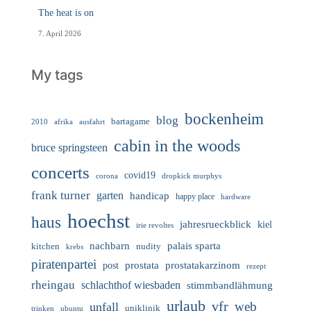
The heat is on
7. April 2026
My tags
bockenheim
blog
bartagame
2010
ausfahrt
afrika
cabin in the woods
bruce springsteen
concerts
covid19
corona
dropkick murphys
frank turner
garten
handicap
happy place
hardware
hoechst
haus
jahresrueckblick
kiel
irie revoltes
nachbarn
palais sparta
nudity
kitchen
krebs
piratenpartei
prostata
prostatakarzinom
post
rezept
rheingau
schlachthof wiesbaden
stimmbandlähmung
urlaub
vfr
web
unfall
uniklinik
trinken
ubuntu