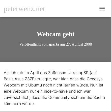
peterwenz.net
N
A
V
I
G
Webcam geht
A
T
Veröffentlicht von
sparta
am
27. August 2008
I
O
N
U
M
S
Als ich mir im April das ZaReason UltraLapSR (auf
C
Basis Asus Z37E) zulegte, war klar, dass die Genesys
H
A
Webcam mit Ubuntu noch nicht laufen würde. Nun ist
L
eine Webcam nur ein nice-to-have und ich war
T
zuversichtlich, dass die Community sich um die Sache
E
N
kümmern würde.