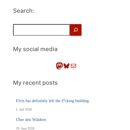
Search:
S
u
c
h
My social media
e
n
Mastodon
Bluesky
E-Mail
My recent posts
Elvis has definitely left the f*cking building
1. Juli 2026
Über den Wäldern
19. Juni 2026