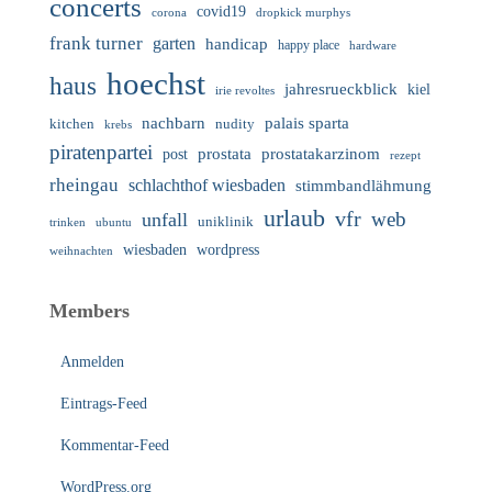
concerts
covid19
corona
dropkick murphys
frank turner
garten
handicap
happy place
hardware
hoechst
haus
jahresrueckblick
kiel
irie revoltes
nachbarn
palais sparta
nudity
kitchen
krebs
piratenpartei
prostata
prostatakarzinom
post
rezept
rheingau
schlachthof wiesbaden
stimmbandlähmung
urlaub
vfr
web
unfall
uniklinik
trinken
ubuntu
wiesbaden
wordpress
weihnachten
Members
Anmelden
Eintrags-Feed
Kommentar-Feed
WordPress.org