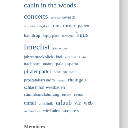
cabin in the woods
concerts
covid19
corona
frank turner
garten
dropkick murphys
haus
handicap
happy place
hardware
hoechst
irie revoltes
jahresrueckblick
kiel
kitchen
krebs
nachbarn
palais sparta
nudity
piratenpartei
prostata
post
rheingau
prostatakarzinom
rezept
schlachthof wiesbaden
stimmbandlähmung
trinken
ubuntu
urlaub
vfr
web
unfall
uniklinik
wiesbaden
wordpress
weihnachten
Members