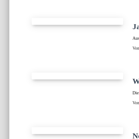
J
Aus
Vo
W
Die
Vo
N