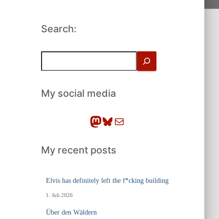
Search:
S
u
c
h
My social media
e
n
Mastodon
Bluesky
E-Mail
My recent posts
Elvis has definitely left the f*cking building
1. Juli 2026
Über den Wäldern