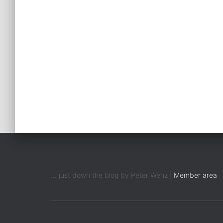
Beiträge
... just down the blog by Peter Wenz |
Member area