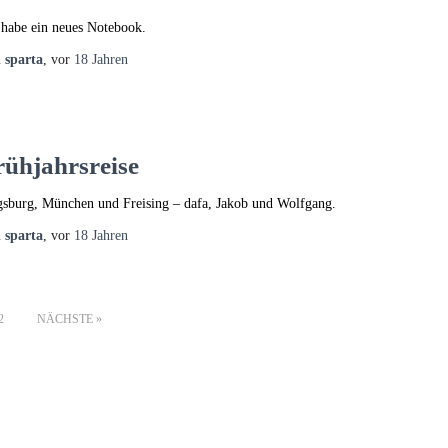
 habe ein neues Notebook.
n
sparta
, vor
18 Jahren
rühjahrsreise
sburg, München und Freising – dafa, Jakob und Wolfgang.
n
sparta
, vor
18 Jahren
2
NÄCHSTE