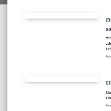
D
s
Wie
geh
Ler
Vo
U
Ubu
Übe
Vo