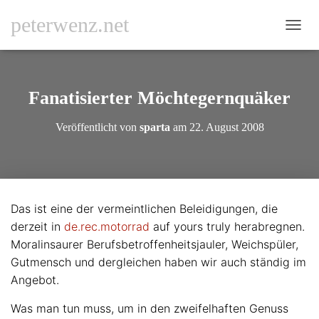
peterwenz.net
N
A
V
I
G
Fanatisierter Möchtegernquäker
A
T
Veröffentlicht von
sparta
am
22. August 2008
I
O
N
U
M
S
Das ist eine der vermeintlichen Beleidigungen, die
C
derzeit in
de.rec.motorrad
auf yours truly herabregnen.
H
A
Moralinsaurer Berufsbetroffenheitsjauler, Weichspüler,
L
Gutmensch und dergleichen haben wir auch ständig im
T
Angebot.
E
N
Was man tun muss, um in den zweifelhaften Genuss