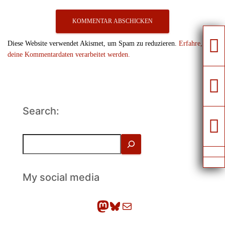
Diese Website verwendet Akismet, um Spam zu reduzieren.
Erfahre, wie
deine Kommentardaten verarbeitet werden.
Search:
S
u
c
h
My social media
e
n
Mastodon
Bluesky
E-Mail