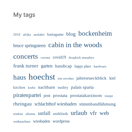
My tags
bockenheim
blog
bartagame
2010
ausfahrt
afrika
cabin in the woods
bruce springsteen
concerts
covid19
corona
dropkick murphys
frank turner
garten
handicap
happy place
hardware
hoechst
haus
jahresrueckblick
kiel
irie revoltes
nachbarn
palais sparta
nudity
kitchen
krebs
piratenpartei
prostata
prostatakarzinom
post
rezept
rheingau
schlachthof wiesbaden
stimmbandlähmung
urlaub
vfr
web
unfall
uniklinik
trinken
ubuntu
wiesbaden
wordpress
weihnachten