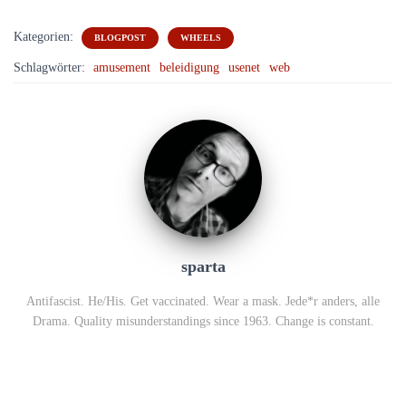
Kategorien:
BLOGPOST
WHEELS
Schlagwörter:
amusement
beleidigung
usenet
web
sparta
Antifascist. He/His. Get vaccinated. Wear a mask. Jede*r anders, alle
Drama. Quality misunderstandings since 1963. Change is constant.