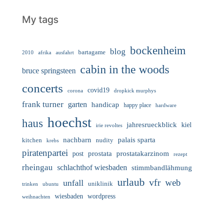
My tags
bockenheim
blog
bartagame
2010
ausfahrt
afrika
cabin in the woods
bruce springsteen
concerts
covid19
corona
dropkick murphys
frank turner
garten
handicap
happy place
hardware
hoechst
haus
jahresrueckblick
kiel
irie revoltes
nachbarn
palais sparta
nudity
kitchen
krebs
piratenpartei
prostata
prostatakarzinom
post
rezept
rheingau
schlachthof wiesbaden
stimmbandlähmung
urlaub
vfr
web
unfall
uniklinik
trinken
ubuntu
wiesbaden
wordpress
weihnachten