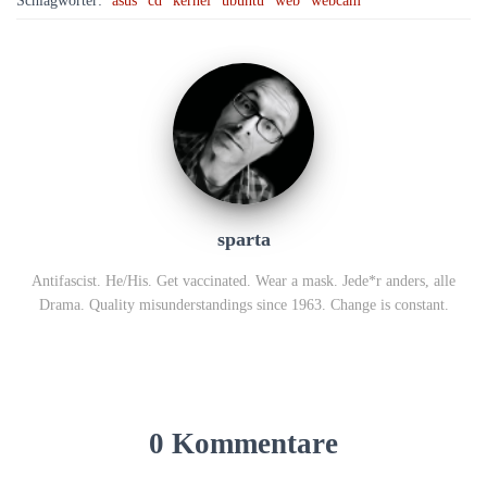
Schlagwörter:
asus
cd
kernel
ubuntu
web
webcam
sparta
Antifascist. He/His. Get vaccinated. Wear a mask. Jede*r anders, alle
Drama. Quality misunderstandings since 1963. Change is constant.
0 Kommentare