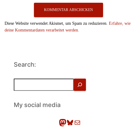
Diese Website verwendet Akismet, um Spam zu reduzieren.
Erfahre, wie
deine Kommentardaten verarbeitet werden.
Search:
S
u
c
h
My social media
e
n
Mastodon
Bluesky
E-Mail