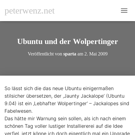
peterwenz.net
N
A
V
I
G
Ubuntu und der Wolpertinger
A
T
Veröffentlicht von
sparta
am
2. Mai 2009
I
O
N
U
M
S
So lässt sich die das neue Ubuntu einigermaßen
C
stilsicher übersetzen, der ‚Jaunty Jackalope‘ (Ubuntu
H
A
9.04) ist ein ‚Lebhafter Wolpertinger‘ – Jackalopes sind
L
Fabelwesen.
T
Das hätte mir Warnung sein sollen, als ich nach einem
E
N
schönen Tag voller lustiger Installiererei auf die Idee
verfiel, jetzt könne ich doch eigentlich mal ein Upgrade