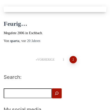
Feurig…
Megafete 2006 in Eschbach.
Von
sparta
, vor
20 Jahren
Seitennummerierung
VORHERIGE
1
2
der
Search:
Beiträge
S
u
c
h
My social media