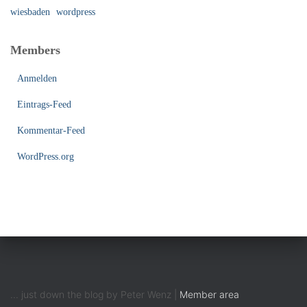
wiesbaden
wordpress
Members
Anmelden
Eintrags-Feed
Kommentar-Feed
WordPress.org
... just down the blog by Peter Wenz |
Member area