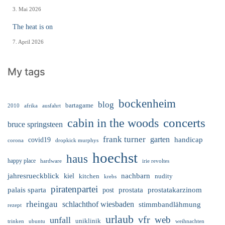
3. Mai 2026
The heat is on
7. April 2026
My tags
bockenheim
blog
bartagame
2010
ausfahrt
afrika
cabin in the woods
concerts
bruce springsteen
frank turner
garten
handicap
covid19
corona
dropkick murphys
hoechst
haus
happy place
irie revoltes
hardware
nachbarn
jahresrueckblick
kiel
nudity
kitchen
krebs
piratenpartei
palais sparta
prostata
prostatakarzinom
post
rheingau
schlachthof wiesbaden
stimmbandlähmung
rezept
urlaub
vfr
web
unfall
uniklinik
trinken
ubuntu
weihnachten