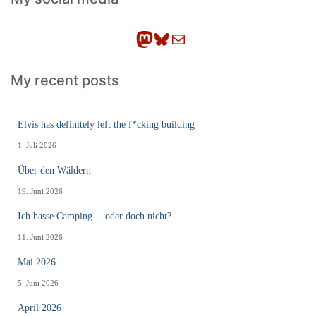
e
n
Mastodon
Bluesky
E-Mail
My recent posts
Elvis has definitely left the f*cking building
1. Juli 2026
Über den Wäldern
19. Juni 2026
Ich hasse Camping… oder doch nicht?
11. Juni 2026
Mai 2026
5. Juni 2026
April 2026