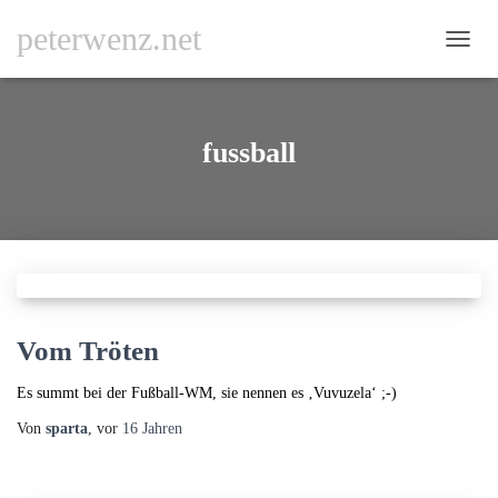
peterwenz.net
NAVI
UMSC
fussball
Vom Tröten
Es summt bei der Fußball-WM, sie nennen es ‚Vuvuzela‘ ;-)
Von
sparta
, vor
16 Jahren