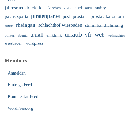
nachbarn
jahresrueckblick
kiel
nudity
kitchen
krebs
piratenpartei
palais sparta
prostata
prostatakarzinom
post
rheingau
schlachthof wiesbaden
stimmbandlähmung
rezept
urlaub
vfr
web
unfall
uniklinik
trinken
ubuntu
weihnachten
wiesbaden
wordpress
Members
Anmelden
Eintrags-Feed
Kommentar-Feed
WordPress.org