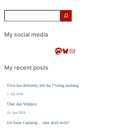
S
u
c
h
My social media
e
n
Mastodon
Bluesky
E-Mail
My recent posts
Elvis has definitely left the f*cking building
1. Juli 2026
Über den Wäldern
19. Juni 2026
Ich hasse Camping… oder doch nicht?