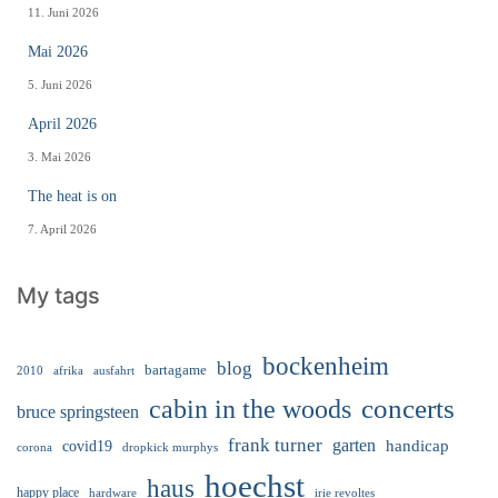
11. Juni 2026
Mai 2026
5. Juni 2026
April 2026
3. Mai 2026
The heat is on
7. April 2026
My tags
bockenheim
blog
bartagame
2010
ausfahrt
afrika
cabin in the woods
concerts
bruce springsteen
frank turner
garten
handicap
covid19
corona
dropkick murphys
hoechst
haus
happy place
irie revoltes
hardware