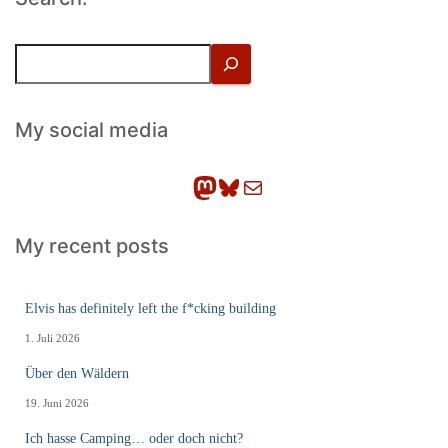
S
u
c
h
My social media
e
n
Mastodon
Bluesky
E-Mail
My recent posts
Elvis has definitely left the f*cking building
1. Juli 2026
Über den Wäldern
19. Juni 2026
Ich hasse Camping… oder doch nicht?