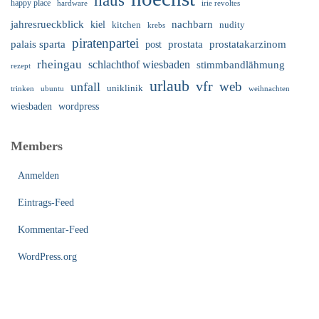
haus
happy place
irie revoltes
hardware
nachbarn
jahresrueckblick
kiel
nudity
kitchen
krebs
piratenpartei
palais sparta
prostata
prostatakarzinom
post
rheingau
schlachthof wiesbaden
stimmbandlähmung
rezept
urlaub
vfr
web
unfall
uniklinik
trinken
ubuntu
weihnachten
wiesbaden
wordpress
Members
Anmelden
Eintrags-Feed
Kommentar-Feed
WordPress.org