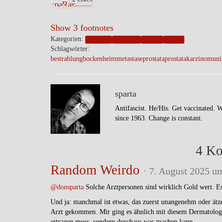
Show 3 footnotes
Kategorien:
blogpost
frankfurt
friends
health
Schlagwörter:
bestrahlung
bockenheim
metastase
prostata
prostatakarzinom
uni
sparta
Antifascist. He/His. Get vaccinated. 
since 1963. Change is constant.
4 K
Random Weirdo
· 7. August 2025 u
@donsparta
Solche Arztpersonen sind wirklich Gold wert. Es
Und ja: manchmal ist etwas, das zuerst unangenehm oder ätze
Arzt gekommen. Mir ging es ähnlich mit diesem Dermatologen.
ertragen muss, sondern durchaus was machen kann.