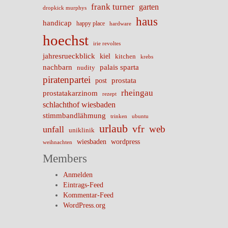
frank turner
garten
dropkick murphys
haus
handicap
happy place
hardware
hoechst
irie revoltes
jahresrueckblick
kiel
kitchen
krebs
nachbarn
palais sparta
nudity
piratenpartei
prostata
post
rheingau
prostatakarzinom
rezept
schlachthof wiesbaden
stimmbandlähmung
trinken
ubuntu
urlaub
vfr
web
unfall
uniklinik
wiesbaden
wordpress
weihnachten
Members
Anmelden
Eintrags-Feed
Kommentar-Feed
WordPress.org