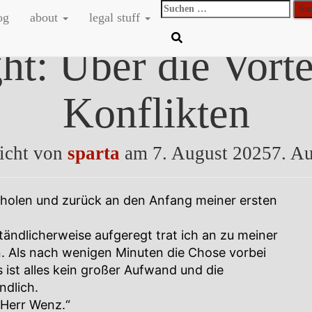
Suchen
og
about
legal stuff
nach:
ght: Über die Vorte
Konflikten
licht von
sparta
am
7. August 2025
7. A
usholen und zurück an den Anfang meiner ersten
tändlicherweise aufgeregt trat ich an zu meiner
n. Als nach wenigen Minuten die Chose vorbei
s ist alles kein großer Aufwand und die
ndlich.
 Herr Wenz.“