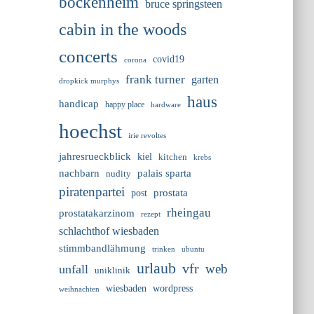
bockenheim
bruce springsteen
cabin in the woods
concerts
covid19
corona
frank turner
garten
dropkick murphys
haus
handicap
happy place
hardware
hoechst
irie revoltes
jahresrueckblick
kiel
kitchen
krebs
nachbarn
palais sparta
nudity
piratenpartei
prostata
post
rheingau
prostatakarzinom
rezept
schlachthof wiesbaden
stimmbandlähmung
trinken
ubuntu
urlaub
vfr
web
unfall
uniklinik
wiesbaden
wordpress
weihnachten