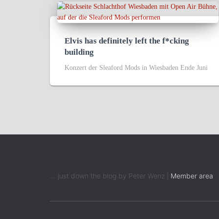
Elvis has definitely left the f*cking
building
Konzert der Sleaford Mods in Wiesbaden Ende Juni
... just down the blog by Peter Wenz |
Member area