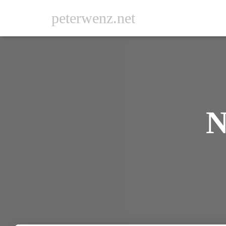
peterwenz.net
N