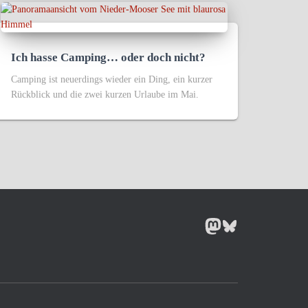
Ich hasse Camping… oder doch nicht?
Camping ist neuerdings wieder ein Ding, ein kurzer
Rückblick und die zwei kurzen Urlaube im Mai.
MASTODON
BLUESKY