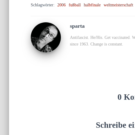
Schlagwörter:
2006
fußball
halbfinale
weltmeisterschaft
sparta
Antifascist. He/His. Get vaccinated. 
since 1963. Change is constant.
0 Ko
Schreibe 