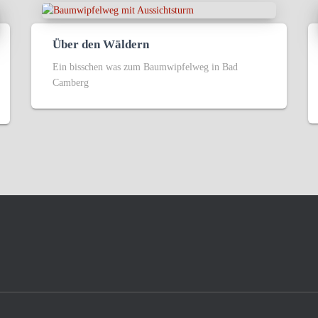
Über den Wäldern
Ein bisschen was zum Baumwipfelweg in Bad
Camberg