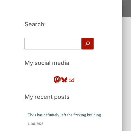
Search:
S
u
c
h
My social media
e
n
Mastodon
Bluesky
E-Mail
My recent posts
Elvis has definitely left the f*cking building
1. Juli 2026