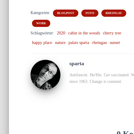
Kategorien:
BLOGPOST
FOTO
RHEINGAU
WORK
Schlagwörter:
2020
cabin in the woods
cherry tree
happy place
nature
palais sparta
rheingau
sunset
sparta
Antifascist. He/His. Get vaccinated. 
since 1963. Change is constant.
0 Ko