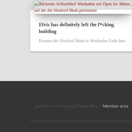
Elvis has definitely left the f*cking
building
Konzert der Sleaford Mods in Wiesbaden Ende Juni
... just down the blog by Peter Wenz |
Member area