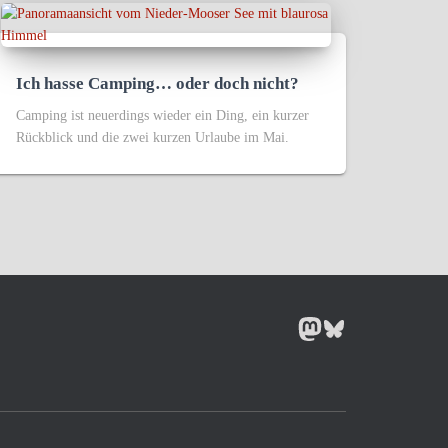
Ich hasse Camping… oder doch nicht?
Camping ist neuerdings wieder ein Ding, ein kurzer
Rückblick und die zwei kurzen Urlaube im Mai.
MASTODON
BLUESKY