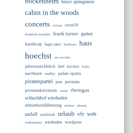
bockenheim
bruce springsteen
cabin in the woods
concerts
covid19
corona
frank turner
garten
dropkick murphys
haus
handicap
happy place
hardware
hoechst
irie revoltes
jahresrueckblick
kiel
kitchen
krebs
nachbarn
palais sparta
nudity
piratenpartei
prostata
post
rheingau
prostatakarzinom
rezept
schlachthof wiesbaden
stimmbandlähmung
trinken
ubuntu
urlaub
vfr
web
unfall
uniklinik
wiesbaden
wordpress
weihnachten