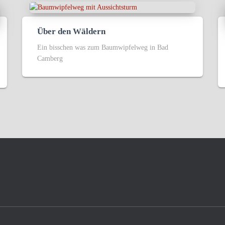
Über den Wäldern
Ein bisschen was zum Baumwipfelweg in Bad
Camberg