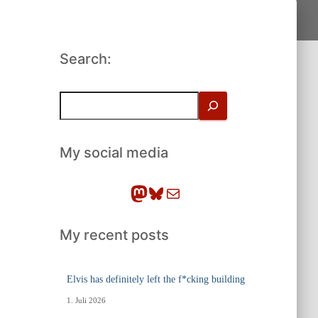
Search:
S
u
c
h
My social media
e
n
Mastodon
Bluesky
E-Mail
My recent posts
Elvis has definitely left the f*cking building
1. Juli 2026