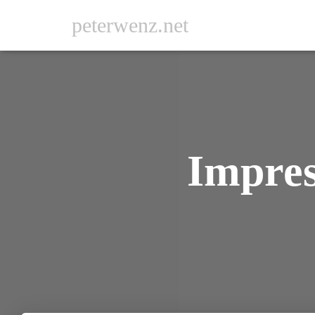
peterwenz.net
Impress