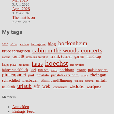
Mai 2026
5. Juni 2026
April 2026
3. Mai 2026
The heat is on
7. April 2026
My tags
bockenheim
blog
bartagame
2010
ausfahrt
afrika
cabin in the woods
concerts
bruce springsteen
frank turner
garten
handicap
covid19
corona
dropkick murphys
hoechst
haus
happy place
irie revoltes
hardware
nachbarn
jahresrueckblick
palais sparta
kiel
nudity
kitchen
krebs
piratenpartei
rheingau
prostata
prostatakarzinom
post
rezept
unfall
schlachthof wiesbaden
stimmbandlähmung
trinken
ubuntu
urlaub
vfr
web
wiesbaden
wordpress
uniklinik
weihnachten
Members
Anmelden
Eintrags-Feed