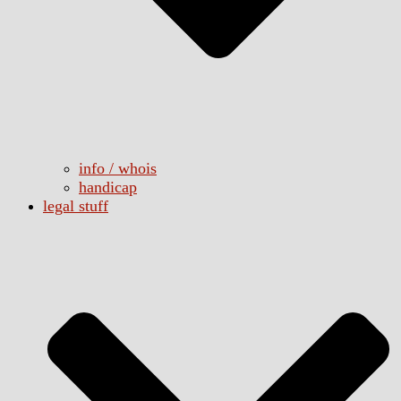
info / whois
handicap
legal stuff