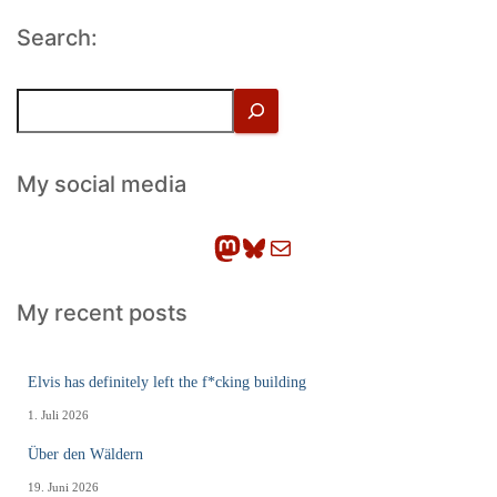
der
Search:
Beiträge
S
u
c
h
My social media
e
n
Mastodon
Bluesky
E-Mail
My recent posts
Elvis has definitely left the f*cking building
1. Juli 2026
Über den Wäldern
19. Juni 2026