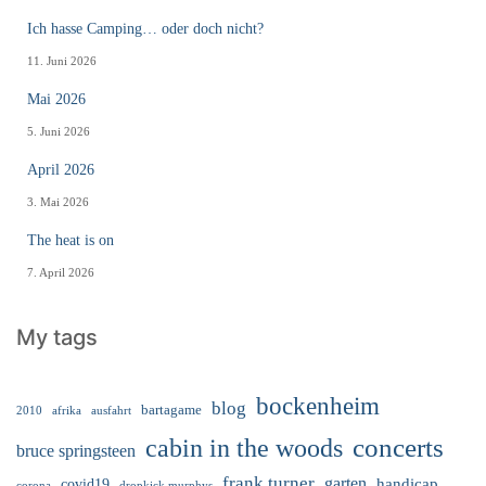
Ich hasse Camping… oder doch nicht?
11. Juni 2026
Mai 2026
5. Juni 2026
April 2026
3. Mai 2026
The heat is on
7. April 2026
My tags
bockenheim
blog
bartagame
2010
ausfahrt
afrika
cabin in the woods
concerts
bruce springsteen
frank turner
garten
handicap
covid19
corona
dropkick murphys