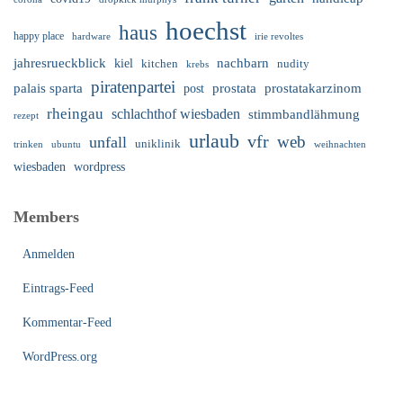
hoechst
haus
happy place
irie revoltes
hardware
nachbarn
jahresrueckblick
kiel
nudity
kitchen
krebs
piratenpartei
palais sparta
prostata
prostatakarzinom
post
rheingau
schlachthof wiesbaden
stimmbandlähmung
rezept
urlaub
vfr
web
unfall
uniklinik
trinken
ubuntu
weihnachten
wiesbaden
wordpress
Members
Anmelden
Eintrags-Feed
Kommentar-Feed
WordPress.org